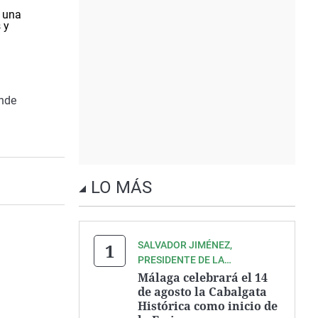
e una
 y
onde
LO MÁS
SALVADOR JIMÉNEZ,
PRESIDENTE DE LA
ASOCIACIÓN ZEGRÍ
Málaga celebrará el 14
de agosto la Cabalgata
Histórica como inicio de