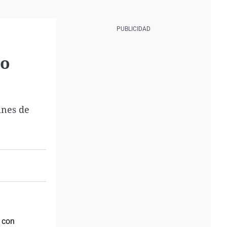
yo
ines de
a con