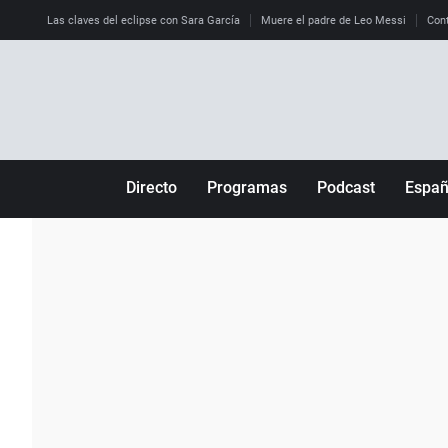
Las claves del eclipse con Sara García
Muere el padre de Leo Messi
Cont
Directo
Programas
Podcast
Espa
Más de uno
Los Perseguidos
Andalucía
Por fin
Malas decisiones
Aragón
Julia en la onda
Expedientes del más allá
Baleares
La brújula
El viaje del Guernica
Cantabria
Radioestadio
Invisibles
Cataluña
Radioestadio noche
Prohibido morirse
Comunidad de M
El colegio invisible
Esto no ha pasado
Comunitat Vale