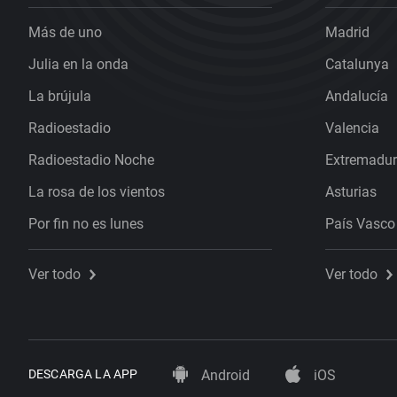
Más de uno
Madrid
Julia en la onda
Catalunya
La brújula
Andalucía
Radioestadio
Valencia
Radioestadio Noche
Extremadu
La rosa de los vientos
Asturias
Por fin no es lunes
País Vasco
Ver todo
Ver todo
DESCARGA LA APP
Android
iOS