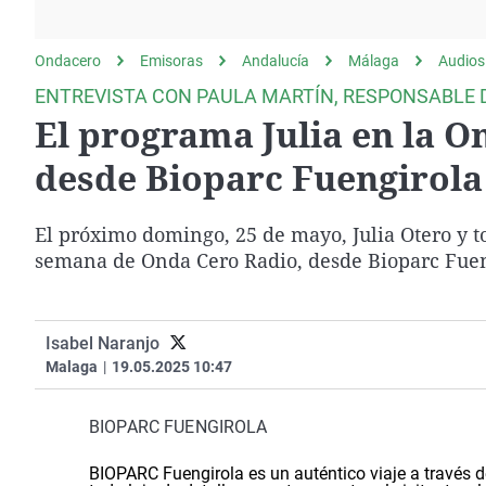
La rosa de los vientos
Caso
Extremadura
Gente viajera
Retornados
Galicia
Ondacero
Emisoras
Andalucía
Málaga
Audios
Como el perro y el
Equipo de investigación
La Rioja
ENTREVISTA CON PAULA MARTÍN, RESPONSABLE
gato
El programa Julia en la 
Operación Viuda
Navarra
Negra
País Vasco
desde Bioparc Fuengirola
El próximo domingo, 25 de mayo, Julia Otero y to
semana de Onda Cero Radio, desde Bioparc Fuen
Isabel Naranjo
Malaga
|
19.05.2025 10:47
BIOPARC FUENGIROLA
BIOPARC Fuengirola es un auténtico viaje a través d