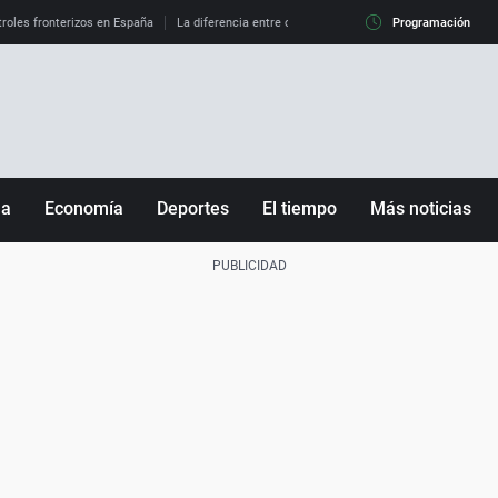
roles fronterizos en España
La diferencia entre observar el eclipse al 99% y al 100%
Programación
ña
Economía
Deportes
El tiempo
Más noticias
Fútbol
Sociedad
Baloncesto
Mundo
Tenis
Salud
Motor
Cultura
Ciencia y Tecnología
adrid
Gastronomía
nciana
Medio ambiente