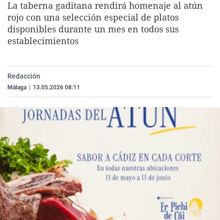
La taberna gaditana rendirá homenaje al atún
La rosa de los vientos
Caso
Extremadura
Virales
rojo con una selección especial de platos
Gente viajera
Retornados
Galicia
Televisión
disponibles durante un mes en todos sus
establecimientos
Como el perro y el gat
Equipo de investigaci
La Rioja
Elecciones
Operación Viuda Negr
Navarra
Redacción
País Vasco
Málaga
|
13.05.2026 08:11