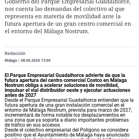
Gobierno del Parque Empresarial Guadalhorce,
La rosa de los vientos
Caso
Extremadura
Virales
nos cuenta las demandas del colectivo al que
representa en materia de movilidad ante la
Gente viajera
Retornados
Galicia
Televisión
futura apertura de un gran centro comercial en
Como el perro y el gat
Equipo de investigaci
La Rioja
Elecciones
el entorno del Málaga Nostrum.
Operación Viuda Negr
Navarra
País Vasco
Redacción
Málaga
|
08.06.2026 13:00
El Parque Empresarial Guadalhorce advierte de que la
futura apertura del centro comercial Costco en Málaga
Nostrum obliga a acelerar soluciones de movilidad,
impulsar el vial distribuidor oeste y ejecutar actuaciones
antes de 2027
Desde el Parque Empresarial Guadalhorce entienden que la
futura apertura de una gran instalación comercial en el
entorno de Málaga Nostrum, prevista para marzo de 2027,
incrementará de forma notable los desplazamientos en
una zona que ya soporta a diario importantes problemas
de tráfico en sus accesos.
Desde el colectivo empresarial del Polígono se considera
positivo que el Ayuntamiento de Málaga haya anunciado