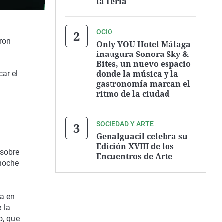
la Feria
OCIO
eron
Only YOU Hotel Málaga
inaugura Sonora Sky &
Bites, un nuevo espacio
donde la música y la
car el
gastronomía marcan el
ritmo de la ciudad
SOCIEDAD Y ARTE
Genalguacil celebra su
Edición XVIII de los
 sobre
Encuentros de Arte
 noche
ía en
 la
o, que