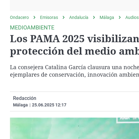
La rosa de los vientos
Caso
Extremadura
Gente viajera
Retornados
Galicia
Ondacero
Emisoras
Andalucía
Málaga
Audios
Como el perro y el
Equipo de investigación
La Rioja
MEDIOAMBIENTE
gato
Los PAMA 2025 visibilizan
Operación Viuda
Navarra
Negra
País Vasco
protección del medio am
La consejera Catalina García clausura una noche
ejemplares de conservación, innovación ambient
Redacción
Málaga
|
25.06.2025 12:17