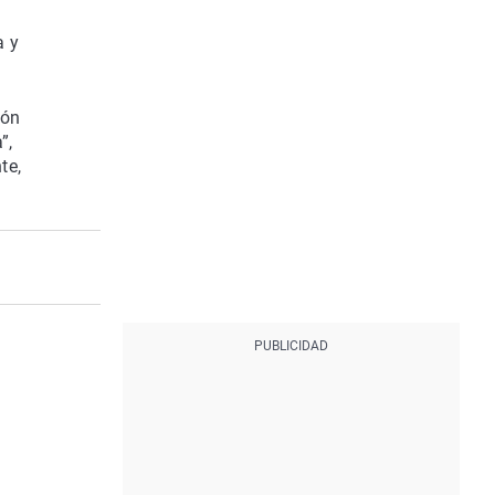
a y
ión
”,
te,