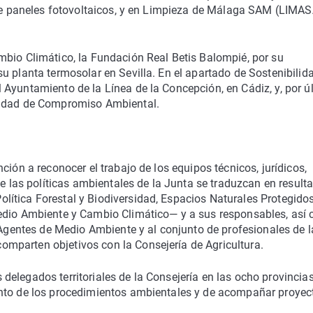
e de paneles fotovoltaicos, y en Limpieza de Málaga SAM (LIMA
mbio Climático, la Fundación Real Betis Balompié, por su
u planta termosolar en Sevilla. En el apartado de Sostenibilid
Ayuntamiento de la Línea de la Concepción, en Cádiz, y, por ú
lidad de Compromiso Ambiental.
ción a reconocer el trabajo de los equipos técnicos, jurídicos,
ue las políticas ambientales de la Junta se traduzcan en result
ítica Forestal y Biodiversidad, Espacios Naturales Protegidos
Medio Ambiente y Cambio Climático— y a sus responsables, así
s Agentes de Medio Ambiente y al conjunto de profesionales de l
mparten objetivos con la Consejería de Agricultura.
elegados territoriales de la Consejería en las ocho provincia
ento de los procedimientos ambientales y de acompañar proyec