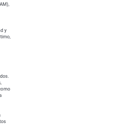
SAM),
ad y
ltimo,
ados.
,
 como
a
s
tos