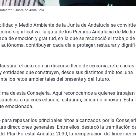
ambiente | Junta de Andalucía
ibilidad y Medio Ambiente de la Junta de Andalucía se convirti
como significativa: la gala de los Premios Andalucía de Medio
 de emoción y gratitud, en la que se reconoció el trabajo de
autónoma, contribuyen cada día a proteger, restaurar y dignifi
ausurar el acto con un discurso lleno de cercanía, referencias
y entidades que construyen, desde sus distintos ámbitos, una
e los retos ambientales del presente y del futuro.
l alma de esta Consejería. Aquí reconocemos a quienes trabajan
despachos, a quienes educan, restauran, cuidan o innovan. Esta
ente emocionada.
 para repasar los principales hitos alcanzados por la Consejer
tas direcciones generales. Entre ellos, destacó la tramitación de
l Plan Forestal Andaluz 2030, la recuperación del lince ibéric