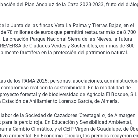
robación del Plan Andaluz de la Caza 2023-2033, fruto del diálo
e la Junta de las fincas Veta La Palma y Tierras Bajas, en el
de 78 millones de euros que permitirá restaurar más de 8.700
La creación Parque Nacional Sierra de las Nieves, la futura
ed REVERSA de Ciudades Verdes y Sostenibles, con más de 300
mente fructífera en la protección del patrimonio natural.
tas de los PAMA 2025: personas, asociaciones, administracion
 compromiso real con la sostenibilidad. En la modalidad de
proyecto forestal y de biodiversidad de Agrícola El Bosque, S.L
a Estación de Anillamiento Lorenzo García, de Almería.
a labor de la Sociedad de Cazadores ‘Crestagallo’, de Almargen
t para la perdiz roja. En Educación y Sensibilidad Ambiental,
ograma Cambio Climático, y el CEIP Virgen de Guadalupe, de Úb
ivo ambiental. En Economía Circular, los premios recayeron e