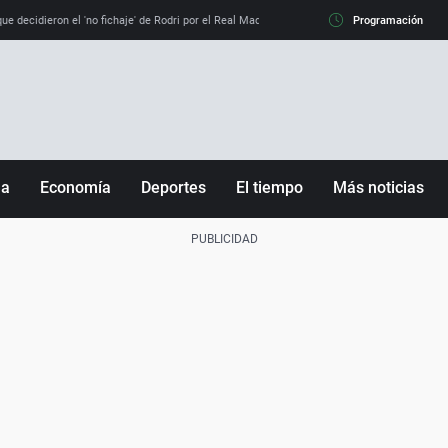
e decidieron el 'no fichaje' de Rodri por el Real Madrid y su 'sí' al Barça
Programación
La llamada de
ña
Economía
Deportes
El tiempo
Más noticias
Fútbol
Sociedad
Baloncesto
Mundo
Tenis
Salud
Motor
Cultura
Ciencia y Tecnología
adrid
Gastronomía
nciana
Medio ambiente