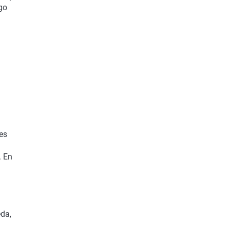
go
es
. En
eda,
n