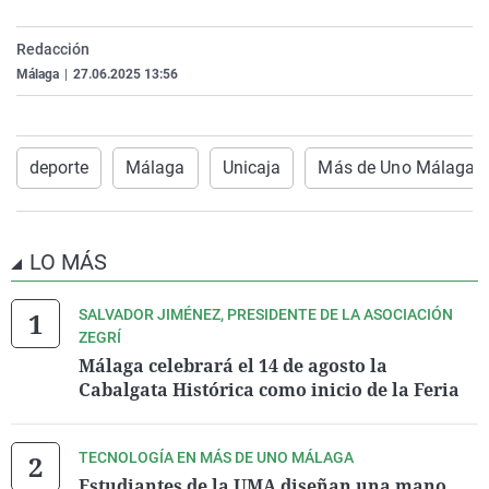
La rosa de los vientos
Caso
Extremadura
Virales
Redacción
Gente viajera
Retornados
Galicia
Televisión
Málaga
|
27.06.2025 13:56
Como el perro y el gat
Equipo de investigaci
La Rioja
Elecciones
Operación Viuda Negr
Navarra
deporte
Málaga
Unicaja
Más de Uno Málaga
País Vasco
LO MÁS
SALVADOR JIMÉNEZ, PRESIDENTE DE LA ASOCIACIÓN
ZEGRÍ
Málaga celebrará el 14 de agosto la
Cabalgata Histórica como inicio de la Feria
TECNOLOGÍA EN MÁS DE UNO MÁLAGA
Estudiantes de la UMA diseñan una mano