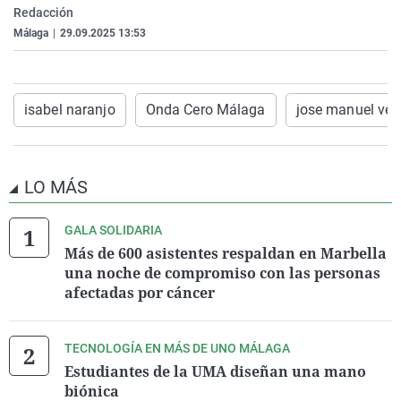
Redacción
La rosa de los vientos
Caso
Extremadura
Virales
Málaga
|
29.09.2025 13:53
Gente viajera
Retornados
Galicia
Televisión
Como el perro y el gat
Equipo de investigaci
La Rioja
Elecciones
Operación Viuda Negr
Navarra
isabel naranjo
Onda Cero Málaga
jose manuel vel
País Vasco
LO MÁS
GALA SOLIDARIA
Más de 600 asistentes respaldan en Marbella
una noche de compromiso con las personas
afectadas por cáncer
TECNOLOGÍA EN MÁS DE UNO MÁLAGA
Estudiantes de la UMA diseñan una mano
biónica