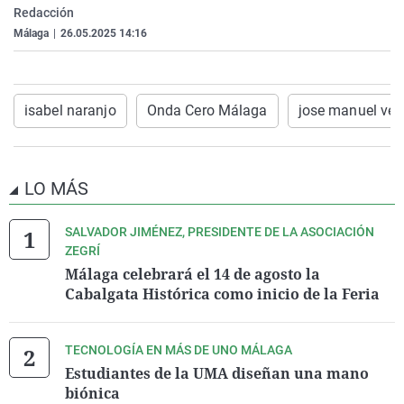
Redacción
La rosa de los vientos
Caso
Extremadura
Virales
Málaga
|
26.05.2025 14:16
Gente viajera
Retornados
Galicia
Televisión
Como el perro y el gat
Equipo de investigaci
La Rioja
Elecciones
Operación Viuda Negr
Navarra
isabel naranjo
Onda Cero Málaga
jose manuel vel
País Vasco
LO MÁS
SALVADOR JIMÉNEZ, PRESIDENTE DE LA ASOCIACIÓN
ZEGRÍ
Málaga celebrará el 14 de agosto la
Cabalgata Histórica como inicio de la Feria
TECNOLOGÍA EN MÁS DE UNO MÁLAGA
Estudiantes de la UMA diseñan una mano
biónica