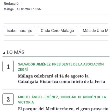
Redacción
La rosa de los vientos
Caso
Extremadura
Virales
Málaga
|
15.05.2025 13:56
Gente viajera
Retornados
Galicia
Televisión
Como el perro y el gat
Equipo de investigaci
La Rioja
Elecciones
Operación Viuda Negr
Navarra
isabel naranjo
Onda Cero Málaga
Más de Uno Má
País Vasco
LO MÁS
SALVADOR JIMÉNEZ, PRESIDENTE DE LA ASOCIACIÓN
ZEGRÍ
Málaga celebrará el 14 de agosto la
Cabalgata Histórica como inicio de la Feria
MIGUEL ÁNGEL JIMÉNEZ, CONCEJAL DE RINCÓN DE LA
VICTORIA
El parque del Mediterráneo, el gran proyecto