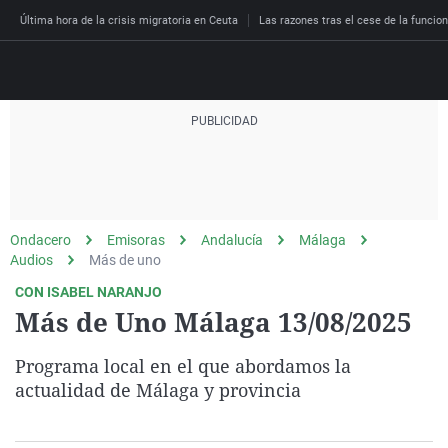
Última hora de la crisis migratoria en Ceuta
Las razones tras el cese de la funcion
Directo
Programas
Podcast
Más de uno
Los Perseguidos
Andalucía
Fútbol
Sociedad
Ondacero
Emisoras
Andalucía
Málaga
España
Por fin
Malas decisiones
Aragón
Baloncesto
Mundo
Audios
Más de uno
Economía
Julia en la onda
Expedientes del más a
Baleares
Tenis
Salud
CON ISABEL NARANJO
Más de Uno Málaga 13/08/2025
Deportes
La brújula
El viaje del Guernica
Cantabria
Motor
Cultura
El tiempo
Radioestadio
Invisibles
Cataluña
Ciencia y Tecnología
Programa local en el que abordamos la
Más noticias
actualidad de Málaga y provincia
Radioestadio noche
Prohibido morirse
Comunidad de Madrid
Gastronomía
El colegio invisible
Esto no ha pasado
Comunitat Valenciana
Medio ambiente