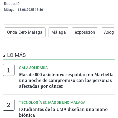
Redacción
La rosa de los vientos
Caso
Extremadura
Virales
Málaga
|
13.08.2025 13:46
Gente viajera
Retornados
Galicia
Televisión
Como el perro y el gat
Equipo de investigaci
La Rioja
Elecciones
Operación Viuda Negr
Navarra
Onda Cero Málaga
Málaga
exposición
Abogac
País Vasco
LO MÁS
GALA SOLIDARIA
Más de 600 asistentes respaldan en Marbella
una noche de compromiso con las personas
afectadas por cáncer
TECNOLOGÍA EN MÁS DE UNO MÁLAGA
Estudiantes de la UMA diseñan una mano
biónica