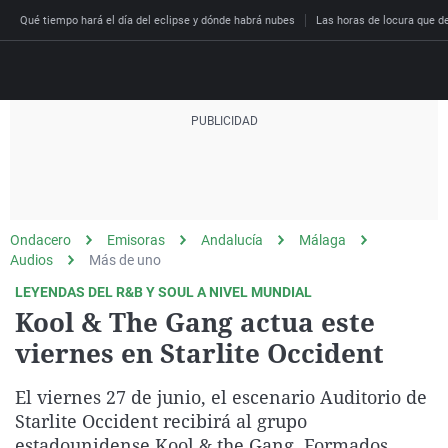
Qué tiempo hará el día del eclipse y dónde habrá nubes
Las horas de locura que dec
Directo
Programas
Podcast
Más de uno
Los Perseguidos
Andalucía
Fútbol
Sociedad
Ondacero
Emisoras
Andalucía
Málaga
España
Por fin
Malas decisiones
Aragón
Baloncesto
Mundo
Audios
Más de uno
Economía
Julia en la onda
Expedientes del más a
Baleares
Tenis
Salud
LEYENDAS DEL R&B Y SOUL A NIVEL MUNDIAL
Kool & The Gang actua este
Deportes
La brújula
El viaje del Guernica
Cantabria
Motor
Cultura
viernes en Starlite Occident
El tiempo
Radioestadio
Invisibles
Cataluña
Ciencia y Tecnología
Más noticias
El viernes 27 de junio, el escenario Auditorio de
Radioestadio noche
Prohibido morirse
Comunidad de Madrid
Gastronomía
Starlite Occident recibirá al grupo
El colegio invisible
Esto no ha pasado
Comunitat Valenciana
Medio ambiente
estadounidense Kool & the Gang. Formados