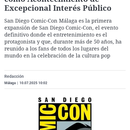
La rosa de los vientos
Caso
Extremadura
Virales
Excepcional Interés Público
Gente viajera
Retornados
Galicia
Televisión
San Diego Comic-Con Málaga es la primera
Como el perro y el gat
Equipo de investigaci
La Rioja
Elecciones
expansión de San Diego Comic-Con, el evento
definitivo donde el entretenimiento es el
Operación Viuda Negr
Navarra
protagonista y que, durante más de 50 años, ha
País Vasco
reunido a los fans de todos los lugares del
mundo en la celebración de la cultura pop
Redacción
Málaga
|
10.07.2025 10:02