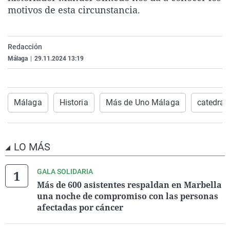
motivos de esta circunstancia.
La rosa de los vientos
Caso
Extremadura
Virales
Gente viajera
Retornados
Galicia
Televisión
Como el perro y el gat
Equipo de investigaci
La Rioja
Elecciones
Redacción
Málaga
|
29.11.2024 13:19
Operación Viuda Negr
Navarra
País Vasco
Málaga
Historia
Más de Uno Málaga
catedral
LO MÁS
GALA SOLIDARIA
Más de 600 asistentes respaldan en Marbella
una noche de compromiso con las personas
afectadas por cáncer