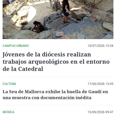
La rosa de los vientos
Caso
Extremadura
Virales
Gente viajera
Retornados
Galicia
Televisión
Como el perro y el gat
Equipo de investigaci
La Rioja
Elecciones
Operación Viuda Negr
Navarra
País Vasco
CAMPUS URBANO
10/07/2026 15:54
Jóvenes de la diócesis realizan
trabajos arqueológicos en el entorno
de la Catedral
CULTURA
17/06/2026 13:05
La Seu de Mallorca exhibe la huella de Gaudí en
una muestra con documentación inédita
MÚSICA
15/06/2026 09:47