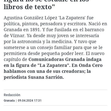
La rosa de los vientos
Caso
Extremadura
Virales
libros de texto"
Gente viajera
Retornados
Galicia
Televisión
Agustina González López 'La Zapatera' fue
Como el perro y el gat
Equipo de investigaci
La Rioja
Elecciones
política, pintora, pensadora y escritora. Nació en
Granada en 1891. Y fue fusilada en el barranco
Operación Viuda Negr
Navarra
de Víznar. Ya desde muy joven se interesaría
País Vasco
por la astronomía y la medicina. Y tuvo que
someterse a un consejo familiar para que se le
permitiera desde pequeña poder leer. El nuevo
capítulo de
Comunicadoras Granada indaga
en la figura de "La Zapatera". En Onda Cero
hablamos con una de sus creadoras; la
periodista Susana Sarrión.
Redacción
Granada
|
09.04.2024 17:31