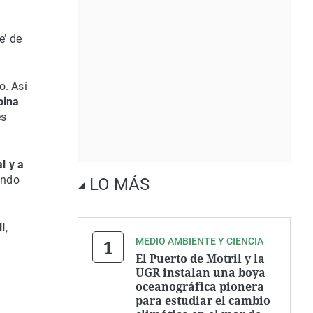
e’ de
o. Así
ina
es
l y a
ando
LO MÁS
ll
,
MEDIO AMBIENTE Y CIENCIA
El Puerto de Motril y la
UGR instalan una boya
oceanográfica pionera
para estudiar el cambio