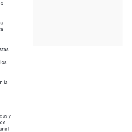
do
ha
te
stas
 los
n la
icas y
 de
anal