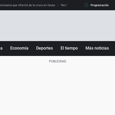
uncionaria que informó de la crisis en Ceuta
"No hay mafias, que no nos engañen": exper
Programación
ña
Economía
Deportes
El tiempo
Más noticias
Fútbol
Sociedad
Baloncesto
Mundo
Tenis
Salud
Motor
Cultura
Ciencia y Tecnología
adrid
Gastronomía
nciana
Medio ambiente