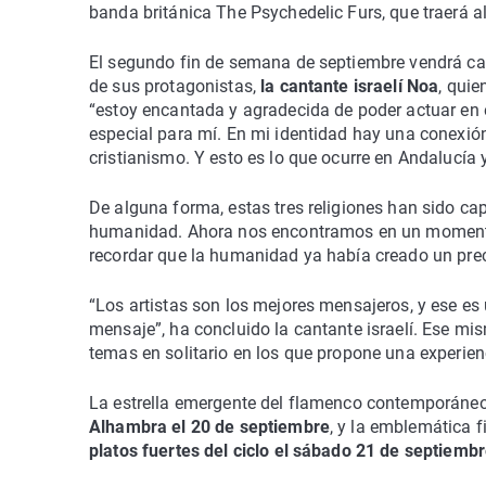
banda británica The Psychedelic Furs, que traerá a
El segundo fin de semana de septiembre vendrá ca
de sus protagonistas,
la cantante israelí Noa
, quie
“estoy encantada y agradecida de poder actuar en e
especial para mí. En mi identidad hay una conexión e
cristianismo. Y esto es lo que ocurre en Andalucía
De alguna forma, estas tres religiones han sido ca
humanidad. Ahora nos encontramos en un momento
recordar que la humanidad ya había creado un prece
“Los artistas son los mejores mensajeros, y ese es 
mensaje”, ha concluido la cantante israelí. Ese mi
temas en solitario en los que propone una experien
La estrella emergente del flamenco contemporáne
Alhambra el 20 de septiembre
, y la emblemática fi
platos fuertes del ciclo el sábado 21 de septiembr