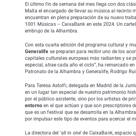
El último fin de semana del mes llega con dos clá
Malla el encargado de llevar su música al recinto
encuentran en plena preparación de su nuevo trabajo
1001 Músicas – CaixaBank en este 2024. Un cartel q
embrujo de la Alhambra.
Con esta cuarta edición del programa cultural y mus
Generalife
se preparan para recibir uno de los ac
capitales culturales europeas más radiantes y se p
especial, atrae cada año el ciclo”, ha remarcado en 
Patronato de la Alhambra y Generalife, Rodrigo Ru
Para Teresa Astolfi, delegada en Madrid de la Junta
en un lugar tan especial de nuestro patrimonio histó
por el público asistente, sino por los artistas de p
entorno
en el que actúan y que son prescriptores de
que es un festival que se desarrolla en la Alhamb
por impulsar este tipo de eventos para acercar el 
La directora del ‘all in one’ de CaixaBank, espaci