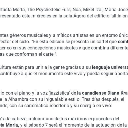
etusta Morla, The Psychedelic Furs, Noa, Mikel Izal, María José
esentado este miércoles en la sala Ágora del edificio ‘all in on
ntes géneros musicales y a míticos artistas en un entorno únic
ector del ciclo. “En esta edición se presenta un cartel que
comb
rogéneo en sus concepciones musicales y que combina diferent
tas que conforman el cartel”.
ultura están para unir a la gente gracias a su
lenguaje universa
o contribuye a que el monumento esté vivo y pueda seguir aport
io con el piano y la voz ‘jazzística’ de
la canadiense Diana Kra
e la Alhambra con su inigualable estilo. Tres días después, el
nds, con su carismático repertorio y su energía en vivo.
ho’ a la cabeza, actuará uno de los máximos exponentes del
ta Morla,
y el sábado 7 será el momento de la actuación de la