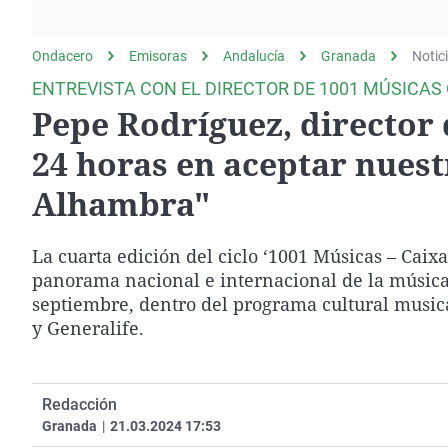
La rosa de los vientos
Caso
Extremadura
Gente viajera
Retornados
Galicia
Ondacero
Emisoras
Andalucía
Granada
Notic
Como el perro y el
Equipo de investigación
La Rioja
ENTREVISTA CON EL DIRECTOR DE 1001 MÚSICAS
gato
Pepe Rodríguez, director d
Operación Viuda
Navarra
Negra
País Vasco
24 horas en aceptar nuest
Alhambra"
La cuarta edición del ciclo ‘1001 Músicas – Caix
panorama nacional e internacional de la música. S
septiembre, dentro del programa cultural music
y Generalife.
Redacción
Granada
|
21.03.2024 17:53