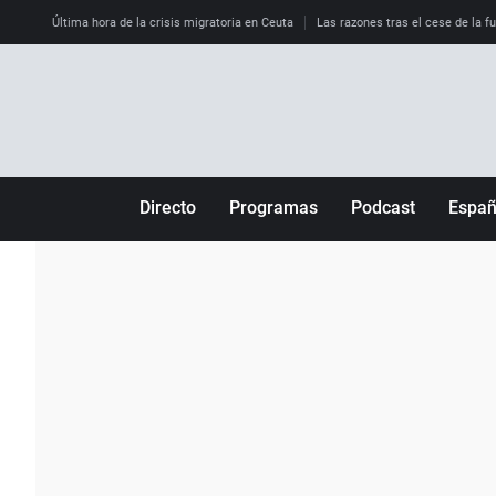
Última hora de la crisis migratoria en Ceuta
Las razones tras el cese de la f
Directo
Programas
Podcast
Espa
Más de uno
Los Perseguidos
Andalucía
Por fin
Malas decisiones
Aragón
Julia en la onda
Expedientes del más allá
Baleares
La brújula
El viaje del Guernica
Cantabria
Radioestadio
Invisibles
Cataluña
Radioestadio noche
Prohibido morirse
Comunidad de M
El colegio invisible
Esto no ha pasado
Comunitat Vale