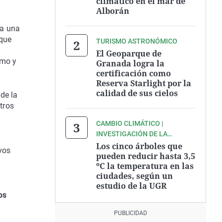
climático en el mar de
Alborán
ra una
 que
TURISMO ASTRONÓMICO
El Geoparque de
smo y
Granada logra la
certificación como
Reserva Starlight por la
calidad de sus cielos
de la
tros
CAMBIO CLIMÁTICO |
INVESTIGACIÓN DE LA
UNIVERSIDAD DE GRANADA
Los cinco árboles que
vos
pueden reducir hasta 3,5
ºC la temperatura en las
ciudades, según un
estudio de la UGR
os