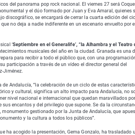
sicos del panorama pop rock nacional. El viernes 27 será Coque
 monumental y el dúo formado por Juan y Eva Amaral, quienes 
 discográfico, se encargará de cerrar la cuarta edición del cic
ue no deja a nadie indiferente en un escenario envuelto por e
ical ‘
Septiembre en el Generalife’, “la Alhambra y el Teatro 
ontecimientos musicales del año en la ciudad. Granada es una d
repara para recibir a todo el público que, con una programació
su participación a través de un vídeo el director general del
iz-Jiménez.
 de Andalucía, “la celebración de un ciclo de estas característ
rico y cultural, significa un alto impacto para Andalucía, no s
rimer nivel nacional e internacional que quedan maravillados po
 sus encantos y del privilegio que supone. Se da la circunstan
ra, monumento gestionado por la Junta de Andalucía, que apue
monumento y la cultura a todos los públicos”.
o que ha acogido la presentación, Gema Gonzalo, ha trasladado 