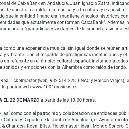
ritorial de CaixaBank en Andalucía, Juan Ignacio Zafra, indican
s de nuestro respaldo a la música y a la cultura y es posible
do que la entidad financiera “mantiene vínculos históricos con
ntes entidades que actualmente conforman CaixaBank”. Además, 
mando a “granadinos y visitantes de la ciudad a asistir a es
a como una experiencia musical sin igual donde se reúnen arti
y vibrante. Con el respaldo de prestigiosas instituciones y el
un referente en el ámbito cultural español, invitando a todos
e sonidos y emociones con la Alhambra como telón de fondo.
l: Red Ticketmaster (web, 932 514 228, FNAC y Halcón Viajes), e
y en la página web www.1001musicas.es
A EL 22 DE MARZO
a partir de las 13:00 horas.
 así como con el patrocinio y colaboración de entidades públ
 Cultura y Deporte de la Junta de Andalucía, el Ayuntamiento
& Chandon, Royal Bliss, Ticketmaster, Ideal, Mondo Sonoro, C