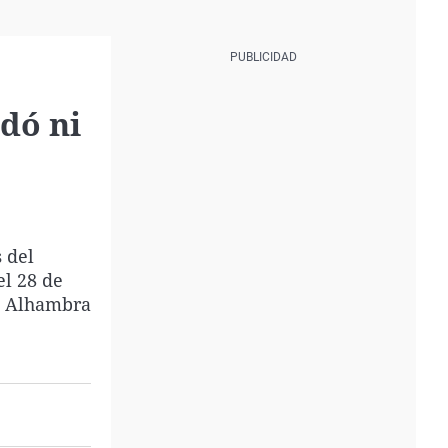
rdó ni
 del
el 28 de
la Alhambra