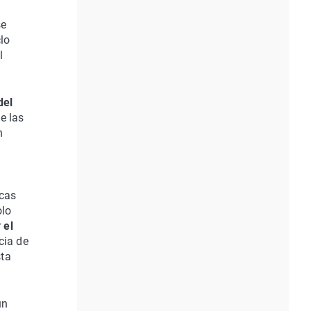
se
lo
l
del
e las
n
icas
olo
r
el
cia de
sta
un