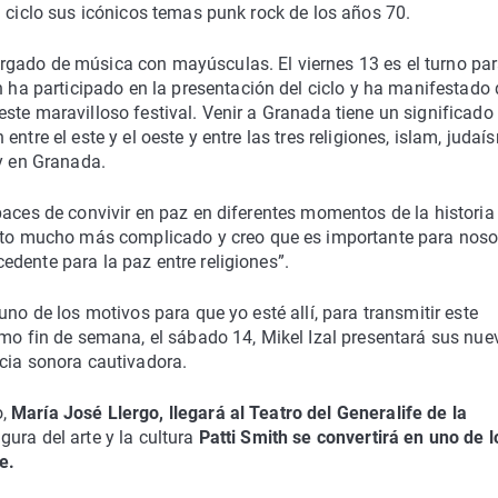
l ciclo sus icónicos temas punk rock de los años 70.
rgado de música con mayúsculas. El viernes 13 es el turno pa
n ha participado en la presentación del ciclo y ha manifestado
ste maravilloso festival. Venir a Granada tiene un significado
ntre el este y el oeste y entre las tres religiones, islam, judaí
 y en Granada.
paces de convivir en paz en diferentes momentos de la historia 
 mucho más complicado y creo que es importante para noso
dente para la paz entre religiones”.
uno de los motivos para que yo esté allí, para transmitir este
smo fin de semana, el sábado 14, Mikel Izal presentará sus nue
cia sonora cautivadora.
o,
María José Llergo, llegará al Teatro del Generalife de la
gura del arte y la cultura
Patti Smith se convertirá en uno de l
e.