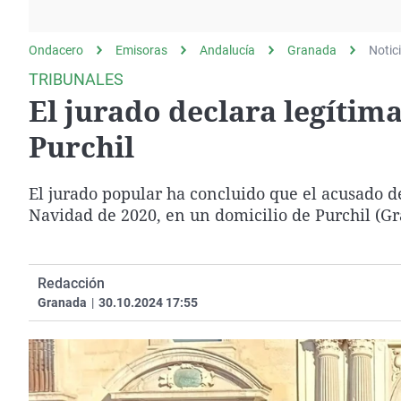
La rosa de los vientos
Caso
Extremadura
Gente viajera
Retornados
Galicia
Ondacero
Emisoras
Andalucía
Granada
Notic
Como el perro y el
Equipo de investigación
La Rioja
TRIBUNALES
gato
El jurado declara legítim
Operación Viuda
Navarra
Negra
País Vasco
Purchil
El jurado popular ha concluido que el acusado d
Navidad de 2020, en un domicilio de Purchil (Gr
Redacción
Granada
|
30.10.2024 17:55