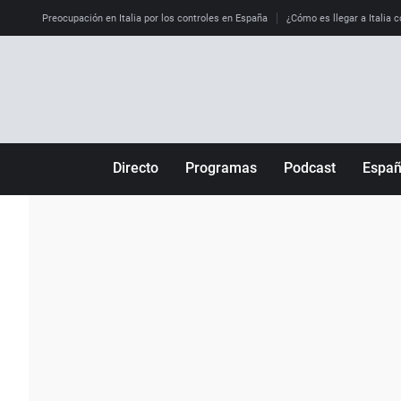
Preocupación en Italia por los controles en España
¿Cómo es llegar a Italia c
Directo
Programas
Podcast
Espa
Más de uno
Los Perseguidos
Andalucía
Por fin
Malas decisiones
Aragón
Julia en la onda
Expedientes del más allá
Baleares
La brújula
El viaje del Guernica
Cantabria
Radioestadio
Invisibles
Cataluña
Radioestadio noche
Prohibido morirse
Comunidad de M
El colegio invisible
Esto no ha pasado
Comunitat Vale