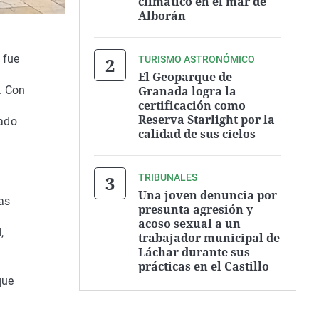
climático en el mar de
Alborán
 fue
TURISMO ASTRONÓMICO
El Geoparque de
Granada logra la
s. Con
certificación como
Reserva Starlight por la
tado
calidad de sus cielos
TRIBUNALES
Una joven denuncia por
as
presunta agresión y
acoso sexual a un
,
trabajador municipal de
Láchar durante sus
prácticas en el Castillo
que