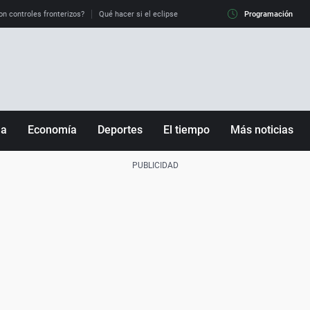
on controles fronterizos?
Qué hacer si el eclipse me pilla conduciendo
Programación
Qué tiempo 
ña
Economía
Deportes
El tiempo
Más noticias
Fútbol
Sociedad
Baloncesto
Mundo
Tenis
Salud
Motor
Cultura
Ciencia y Tecnología
adrid
Gastronomía
nciana
Medio ambiente