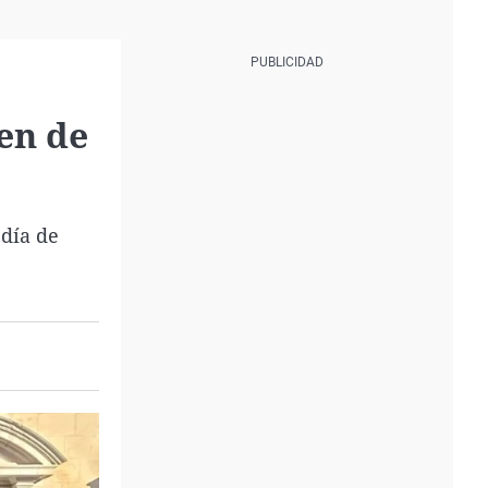
men de
 día de