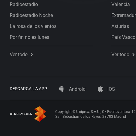
Radioestadio
Valencia
Radioestadio Noche
Extremadu
La rosa de los vientos
Asturias
Por fin no es lunes
País Vasco
Ver todo
Ver todo
DESCARGA LA APP
Android
iOS
Copyright © Uniprex, S.A.U., C/ Fuerteventura 12
San Sebastián de los Reyes, 28703 Madrid