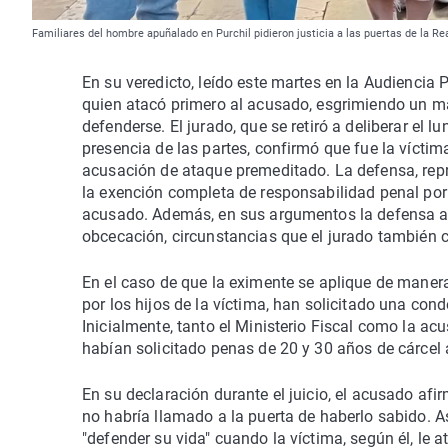
Familiares del hombre apuñalado en Purchil pidieron justicia a las puertas de la R
En su veredicto, leído este martes en la Audiencia 
quien atacó primero al acusado, esgrimiendo un mac
defenderse. El jurado, que se retiró a deliberar el 
presencia de las partes, confirmó que fue la víctim
acusación de ataque premeditado. La defensa, rep
la exención completa de responsabilidad penal por l
acusado. Además, en sus argumentos la defensa a
obcecación, circunstancias que el jurado también 
En el caso de que la eximente se aplique de manera 
por los hijos de la víctima, han solicitado una co
Inicialmente, tanto el Ministerio Fiscal como la a
habían solicitado penas de 20 y 30 años de cárcel 
En su declaración durante el juicio, el acusado afi
no habría llamado a la puerta de haberlo sabido. A
"defender su vida" cuando la víctima, según él, le a