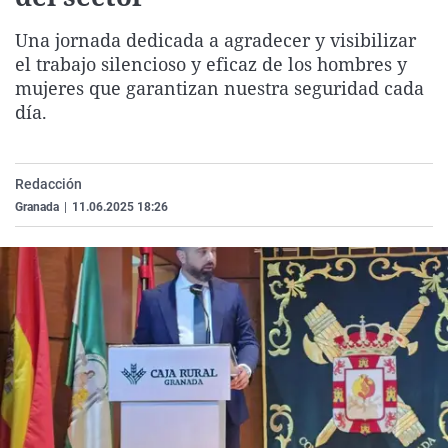
La rosa de los vientos
Caso
Extremadura
Virales
Una jornada dedicada a agradecer y visibilizar
Gente viajera
Retornados
Galicia
Televisión
el trabajo silencioso y eficaz de los hombres y
mujeres que garantizan nuestra seguridad cada
Como el perro y el gat
Equipo de investigaci
La Rioja
Elecciones
día.
Operación Viuda Negr
Navarra
País Vasco
Redacción
Granada
|
11.06.2025 18:26