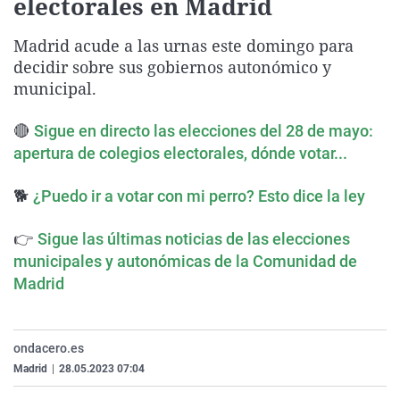
electorales en Madrid
La rosa de los vientos
Caso
Extremadura
Virales
Madrid acude a las urnas este domingo para
Gente viajera
Retornados
Galicia
Televisión
decidir sobre sus gobiernos autonómico y
Como el perro y el gat
Equipo de investigaci
La Rioja
Elecciones
municipal.
Operación Viuda Negr
Navarra
🔴
Sigue en directo las elecciones del 28 de mayo:
País Vasco
apertura de colegios electorales, dónde votar...
🐕
¿Puedo ir a votar con mi perro? Esto dice la ley
👉
Sigue las últimas noticias de las elecciones
municipales y autonómicas de la Comunidad de
Madrid
ondacero.es
Madrid
|
28.05.2023 07:04