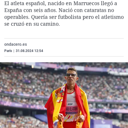
El atleta español, nacido en Marruecos llegó a
La rosa de los vientos
Caso
Extremadura
Virales
España con seis años. Nació con cataratas no
Gente viajera
Retornados
Galicia
Televisión
operables. Quería ser futbolista pero el atletismo
se cruzó en su camino.
Como el perro y el gat
Equipo de investigaci
La Rioja
Elecciones
Operación Viuda Negr
Navarra
ondacero.es
País Vasco
París
|
31.08.2024 12:54