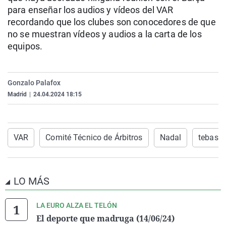
La rosa de los vientos
Caso
Extremadura
Virales
para enseñar los audios y vídeos del VAR
recordando que los clubes son conocedores de que
Gente viajera
Retornados
Galicia
Televisión
no se muestran vídeos y audios a la carta de los
Como el perro y el gat
Equipo de investigaci
La Rioja
Elecciones
equipos.
Operación Viuda Negr
Navarra
País Vasco
Gonzalo Palafox
Madrid
|
24.04.2024 18:15
VAR
Comité Técnico de Árbitros
Nadal
tebas
LO MÁS
LA EURO ALZA EL TELÓN
El deporte que madruga (14/06/24)