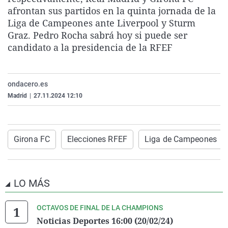
La rosa de los vientos
Caso
Extremadura
Virales
afrontan sus partidos en la quinta jornada de la
Liga de Campeones ante Liverpool y Sturm
Gente viajera
Retornados
Galicia
Televisión
Graz. Pedro Rocha sabrá hoy si puede ser
Como el perro y el gat
Equipo de investigaci
La Rioja
Elecciones
candidato a la presidencia de la RFEF
Operación Viuda Negr
Navarra
País Vasco
ondacero.es
Madrid
|
27.11.2024 12:10
Girona FC
Elecciones RFEF
Liga de Campeones
LO MÁS
OCTAVOS DE FINAL DE LA CHAMPIONS
Noticias Deportes 16:00 (20/02/24)