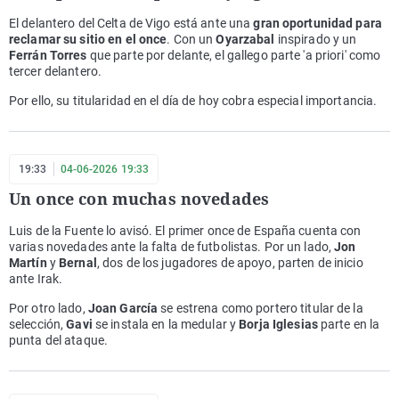
El delantero del Celta de Vigo está ante una
gran oportunidad para
reclamar su sitio en el once
. Con un
Oyarzabal
inspirado y un
Ferrán Torres
que parte por delante, el gallego parte 'a priori' como
tercer delantero.
Por ello, su titularidad en el día de hoy cobra especial importancia.
19:33
04-06-2026 19:33
Un once con muchas novedades
Luis de la Fuente lo avisó. El primer once de España cuenta con
varias novedades ante la falta de futbolistas. Por un lado,
Jon
Martín
y
Bernal
, dos de los jugadores de apoyo, parten de inicio
ante Irak.
Por otro lado,
Joan García
se estrena como portero titular de la
selección,
Gavi
se instala en la medular y
Borja Iglesias
parte en la
punta del ataque.