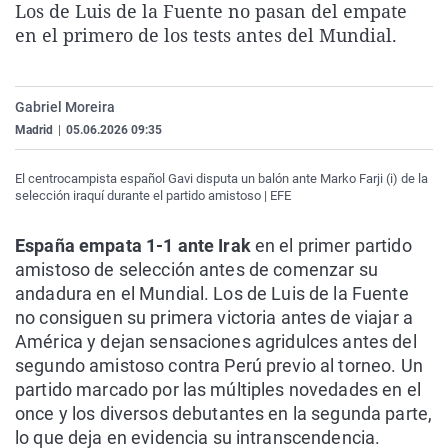
Los de Luis de la Fuente no pasan del empate
La rosa de los vientos
Caso
Extremadura
Virales
en el primero de los tests antes del Mundial.
Gente viajera
Retornados
Galicia
Televisión
Como el perro y el gat
Equipo de investigaci
La Rioja
Elecciones
Gabriel Moreira
Operación Viuda Negr
Navarra
Madrid
|
05.06.2026 09:35
País Vasco
El centrocampista español Gavi disputa un balón ante Marko Farji (i) de la
selección iraquí durante el partido amistoso | EFE
España empata 1-1 ante Irak
en el primer partido
amistoso de selección antes de comenzar su
andadura en el Mundial. Los de Luis de la Fuente
no consiguen su primera victoria antes de viajar a
América y dejan sensaciones agridulces antes del
segundo amistoso contra Perú previo al torneo. Un
partido marcado por las múltiples novedades en el
once y los diversos debutantes en la segunda parte,
lo que deja en evidencia su intranscendencia.