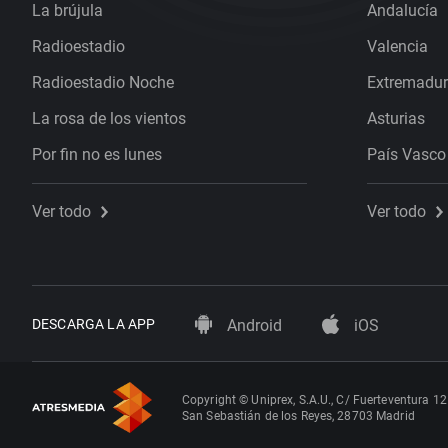
La brújula
Andalucía
Radioestadio
Valencia
Radioestadio Noche
Extremadu
La rosa de los vientos
Asturias
Por fin no es lunes
País Vasco
Ver todo
Ver todo
DESCARGA LA APP
Android
iOS
Copyright © Uniprex, S.A.U., C/ Fuerteventura 12
San Sebastián de los Reyes, 28703 Madrid