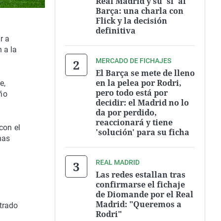
Real Madrid y su 'sí' al
Barça: una charla con
Flick y la decisión
definitiva
r a
 a la
MERCADO DE FICHAJES
El Barça se mete de lleno
en la pelea por Rodri,
e,
pero todo está por
ño
decidir: el Madrid no lo
da por perdido,
reaccionará y tiene
con el
'solución' para su ficha
nas
REAL MADRID
Las redes estallan tras
confirmarse el fichaje
de Diomande por el Real
Madrid: "Queremos a
trado
Rodri"