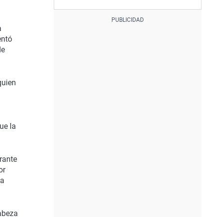
a
entó
de
quien
ue la
rante
or
 a
cabeza