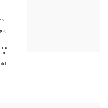
i
as.
que,
ía a
iarra.
 del
n