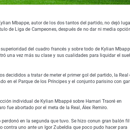
ylian Mbappe, autor de los dos tantos del partido, no dejó luga
título de Liga de Campeones, después de no dar ni media opción
a superioridad del cuadro francés y sobre todo de Kylian Mbapp
ró una vez más su clase y sus cualidades para liquidar el sue
decididos a tratar de meter el primer gol del partido, la Real 
ado en el Parque de los Príncipes y el conjunto parisino con ga
 acción individual de Kylian Mbappé sobre Hamari Traoré en
aro fue abortado por el meta de la Real, Álex Remiro.
o perdonó en la segunda que tuvo. Se hizo conun gran balón fil
o contra uno ante un Igor Zubeldia que poco pudo hacer para