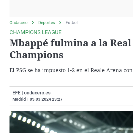
La rosa de los vientos
Caso
Extremadura
Gente viajera
Retornados
Galicia
Ondacero
Deportes
Como el perro y el
Fútbol
Equipo de investigación
La Rioja
gato
CHAMPIONS LEAGUE
Operación Viuda
Navarra
Mbappé fulmina a la Real 
Negra
País Vasco
Champions
El PSG se ha impuesto 1-2 en el Reale Arena con
EFE | ondacero.es
Madrid
|
05.03.2024 23:27