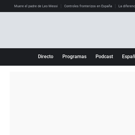
Muere el padre de Leo Messi
Controles fronterizos en España
La diferenc
Directo
Programas
Podcast
Espa
Más de uno
Los Perseguidos
Andalucía
Por fin
Malas decisiones
Aragón
Julia en la onda
Expedientes del más allá
Baleares
La brújula
El viaje del Guernica
Cantabria
Radioestadio
Invisibles
Cataluña
Radioestadio noche
Prohibido morirse
Comunidad de M
El colegio invisible
Esto no ha pasado
Comunitat Vale