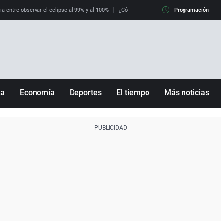
ia entre observar el eclipse al 99% y al 100%
¿Cómo es llegar a Italia con controles fro
Programación
ña
Economía
Deportes
El tiempo
Más noticias
Fútbol
Sociedad
Baloncesto
Mundo
Tenis
Salud
Motor
Cultura
Ciencia y Tecnología
adrid
Gastronomía
nciana
Medio ambiente