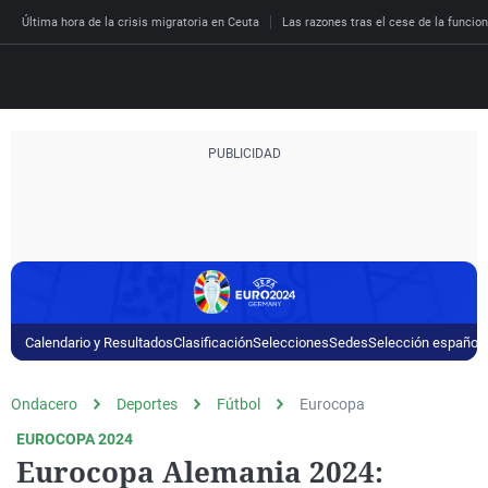
Última hora de la crisis migratoria en Ceuta
Las razones tras el cese de la funcion
Directo
Programas
Podcast
España
Economía
Deportes
Calendario y Resultados
Clasificación
Selecciones
Sedes
Selección español
El tiempo
Ondacero
Deportes
Fútbol
Eurocopa
Más noticias
EUROCOPA 2024
Eurocopa Alemania 2024: