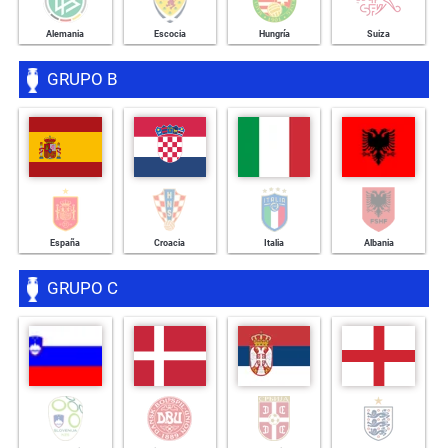
+ INFO
+ INFO
+ INFO
+ INFO
Alemania
Escocia
Hungría
Suiza
GRUPO B
+ INFO
+ INFO
+ INFO
+ INFO
España
Croacia
Italia
Albania
GRUPO C