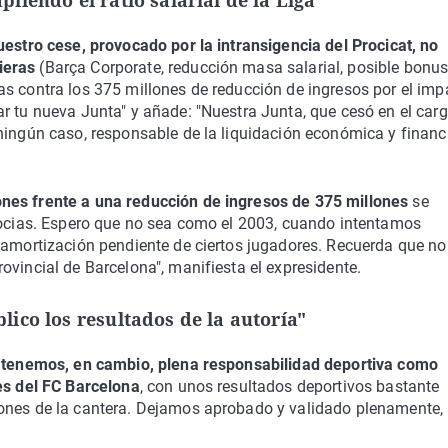
iendo el ratio salarial de la Liga"
stro cese, provocado por la intransigencia del Procicat, no
ieras
(Barça Corporate, reducción masa salarial, posible bonus
as contra los 375 millones de reducción de ingresos por el imp
r tu nueva Junta" y añade: "Nuestra Junta, que cesó en el carg
ningún caso, responsable de la liquidación económica y financ
ones frente a una reducción de ingresos de 375 millones
se
 socias. Espero que no sea como el 2003, cuando intentamos
 amortización pendiente de ciertos jugadores. Recuerda que no
ovincial de Barcelona", manifiesta el expresidente.
ico los resultados de la autoría"
í tenemos, en cambio, plena responsabilidad deportiva como
nes del FC Barcelona
, ​​con unos resultados deportivos bastante
ones de la cantera. Dejamos aprobado y validado plenamente, 