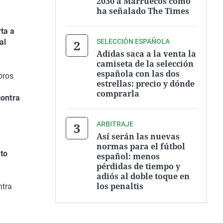
2030 a Marruecos como
ha señalado The Times
ta a
SELECCIÓN ESPAÑOLA
al
Adidas saca a la venta la
camiseta de la selección
española con las dos
bros
estrellas: precio y dónde
comprarla
contra
ARBITRAJE
Así serán las nuevas
normas para el fútbol
to
español: menos
pérdidas de tiempo y
adiós al doble toque en
los penaltis
ntra