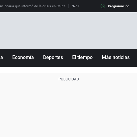
uncionaria que informó de la crisis en Ceuta
"No hay mafias, que no nos engañen": exper
Programación
ña
Economía
Deportes
El tiempo
Más noticias
Fútbol
Sociedad
Baloncesto
Mundo
Tenis
Salud
Motor
Cultura
Ciencia y Tecnología
adrid
Gastronomía
nciana
Medio ambiente