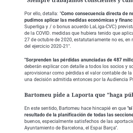
"Siempre trabajamos conscientes y cumpl
Por ello, detalla: "
Como consecuencia directa de nue
pudimos aplicar las medidas económicas y financ
Superliga y / o bonus acuerdo LaLiga-CVC) previst
de la COVID. medidas que hubiera tenido que aplica
27 de octubre de 2020, estatutariamente no es, en 
del ejercicio 2020-21".
"Sorprenden las pérdidas anunciadas de 487 mill
deberán explicar con detalle a todos los socios y
aprovisionar como pérdidas el valor contable de la
una decisión admitida entonces por la Audiencia Pr
Bartomeu pide a Laporta que "haga públ
En este sentido, Bartomeu hace hincapié en que
"s
resultado de la planificación de todas las seccio
buenos, especialmente satisfechos de las aportaci
Ayuntamiento de Barcelona, ​​el Espai Barça".