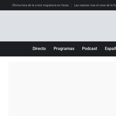
Última hora de la crisis migratoria en Ceuta
Las razones tras el cese de la f
Directo
Programas
Podcast
Espa
Más de uno
Los Perseguidos
Andalucía
Por fin
Malas decisiones
Aragón
Julia en la onda
Expedientes del más allá
Baleares
La brújula
El viaje del Guernica
Cantabria
Radioestadio
Invisibles
Cataluña
Radioestadio noche
Prohibido morirse
Comunidad de M
El colegio invisible
Esto no ha pasado
Comunitat Vale