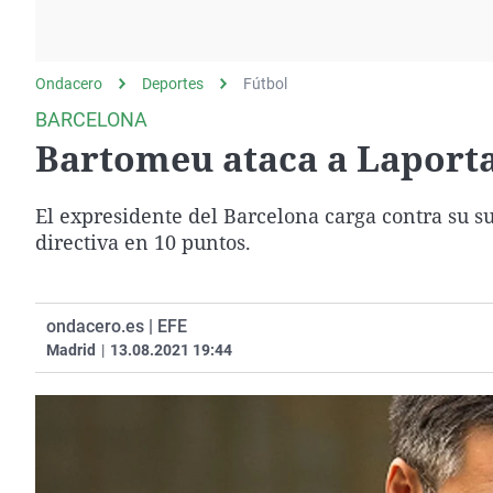
La rosa de los vientos
Caso
Extremadura
Gente viajera
Retornados
Galicia
Ondacero
Deportes
Como el perro y el
Fútbol
Equipo de investigación
La Rioja
gato
BARCELONA
Operación Viuda
Navarra
Bartomeu ataca a Laporta
Negra
País Vasco
El expresidente del Barcelona carga contra su su
directiva en 10 puntos.
ondacero.es | EFE
Madrid
|
13.08.2021 19:44