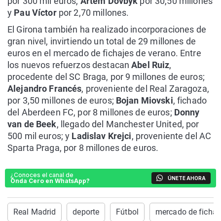
por 300 mil euros,
Artem Dovbyk
por 30,50 millones
y
Pau Víctor
por 2,70 millones.
El Girona también ha realizado incorporaciones de
gran nivel, invirtiendo un total de 29 millones de
euros en el mercado de fichajes de verano. Entre
los nuevos refuerzos destacan
Abel Ruiz
,
procedente del SC Braga, por 9 millones de euros;
Alejandro Francés
, proveniente del Real Zaragoza,
por 3,50 millones de euros;
Bojan Miovski
, fichado
del Aberdeen FC, por 8 millones de euros;
Donny
van de Beek
, llegado del Manchester United, por
500 mil euros; y
Ladislav Krejci
, proveniente del AC
Sparta Praga, por 8 millones de euros.
¿Conoces el canal de
ÚNETE AHORA
Onda Cero en WhatsApp?
Real Madrid
deporte
Fútbol
mercado de fichaj