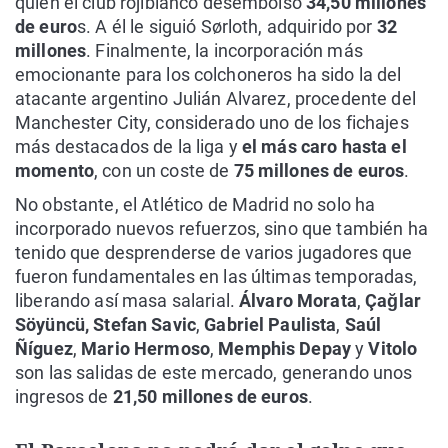
quien el club rojiblanco desembolsó
34,50 millones
de euro
s. A él le siguió Sørloth, adquirido por
32
millones
. Finalmente, la incorporación más
emocionante para los colchoneros ha sido la del
atacante argentino Julián Alvarez, procedente del
Manchester City, considerado uno de los fichajes
más destacados de la liga y
el más caro hasta el
momento
, con un coste de
75 millones de euros
.
No obstante, el Atlético de Madrid no solo ha
incorporado nuevos refuerzos, sino que también ha
tenido que desprenderse de varios jugadores que
fueron fundamentales en las últimas temporadas,
liberando así masa salarial.
Álvaro Morata
,
Çağlar
Söyüncü,
Stefan Savic
,
Gabriel Paulista
,
Saúl
Ñíguez
,
Mario Hermoso
,
Memphis Depay
y
Vitolo
son las salidas de este mercado, generando unos
ingresos de
21,50 millones de euros
.