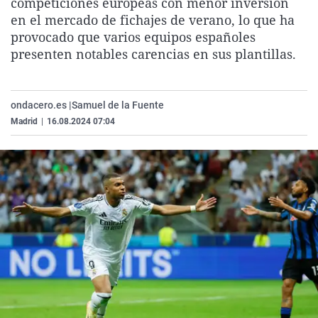
competiciones europeas con menor inversión
La rosa de los vientos
Caso
Extremadura
Virales
en el mercado de fichajes de verano, lo que ha
provocado que varios equipos españoles
Gente viajera
Retornados
Galicia
Televisión
presenten notables carencias en sus plantillas.
Como el perro y el gat
Equipo de investigaci
La Rioja
Elecciones
Operación Viuda Negr
Navarra
ondacero.es |
Samuel de la Fuente
País Vasco
Madrid
|
16.08.2024 07:04