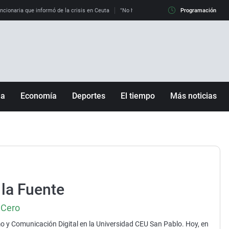
uncionaria que informó de la crisis en Ceuta
"No hay mafias, que no nos engañen": exper
Programación
ña
Economía
Deportes
El tiempo
Más noticias
Fútbol
Sociedad
Baloncesto
Mundo
Tenis
Salud
Motor
Cultura
Ciencia y Tecnología
la Fuente
adrid
Gastronomía
 Cero
nciana
Medio ambiente
 y Comunicación Digital en la Universidad CEU San Pablo. Hoy, en