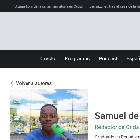
Última hora de la crisis migratoria en Ceuta
Las razones tras el cese de la f
Directo
Programas
Podcast
Espa
Más de uno
Los Perseguidos
Andalucía
Por fin
Malas decisiones
Aragón
Volver a autores
Julia en la onda
Expedientes del más allá
Baleares
La brújula
El viaje del Guernica
Cantabria
Radioestadio
Invisibles
Cataluña
Samuel de 
Radioestadio noche
Prohibido morirse
Comunidad de M
Redactor de Onda
El colegio invisible
Esto no ha pasado
Comunitat Vale
Graduado en Periodismo