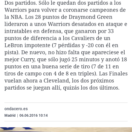
Dos partidos. Sólo le quedan dos partidos a los
La rosa de los vientos
Caso
Extremadura
Virales
Warriors para volver a coronarse campeones de
Gente viajera
Retornados
Galicia
Televisión
la NBA. Los 28 puntos de Draymond Green
lideraron a unos Warriors desatados en ataque e
Como el perro y el gat
Equipo de investigaci
La Rioja
Elecciones
intratables en defensa, que ganaron por 33
Operación Viuda Negr
Navarra
puntos de diferencia a los Cavaliers de un
LeBron impotente (7 pérdidas y -20 con él en
País Vasco
pista). De nuevo, no hizo falta que apareciese el
mejor Curry, que sólo jugó 25 minutos y anotó 18
puntos en una buena serie de tiro (7 de 11 en
tiros de campo con 4 de 8 en triples). Las Finales
vuelan ahora a Cleveland, los dos próximos
partidos se juegan allí, quizás los dos últimos.
ondacero.es
Madrid
|
06.06.2016 10:14