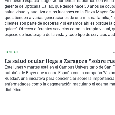
En nuestro espacio "Lugo Monumental" hablamos con Elena 
gerente de
Opticalia Callao
, que desde hace 30 años se ocup
salud visual y auditiva de los lucenses en la Plaza Mayor. C
que atienden a varias generaciones de una misma familia, "n
clientes son parte de nosotras y si estamos ahí es porque la 
quiere". Ofrecen diferentes servicios como la terapia visual, 
especie de fisioterapia de la vista y todo tipo de servicios aud
audífonos hasta tapones para el ruido o la piscina. Trabaja
marcas exclusivas tanto en gafas graduadas como de sol.
SANIDAD
2
La salud ocular llega a Zaragoza "sobre ru
Este lunes y martes está en el Campus Universitario de San F
autobús de Bayer que recorre España con la campaña 'Visión
Ruedas', una iniciativa para concienciar sobre la importancia
enfermedades como la degeneración macular o el edema ma
diabético.