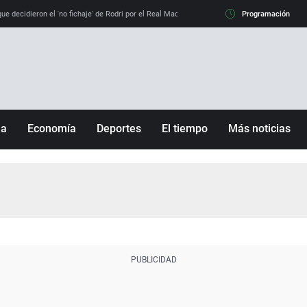
e decidieron el 'no fichaje' de Rodri por el Real Madrid y su 'sí' al Barça
Programación
La llamada de
ña
Economía
Deportes
El tiempo
Más noticias
Fútbol
Sociedad
Baloncesto
Mundo
Tenis
Salud
Motor
Cultura
Ciencia y Tecnología
adrid
Gastronomía
nciana
Medio ambiente