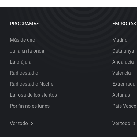
PROGRAMAS
EMISORAS
Más de uno
Madrid
Julia en la onda
Catalunya
La brújula
Andalucía
Radioestadio
Valencia
Radioestadio Noche
Extremadu
La rosa de los vientos
Asturias
Por fin no es lunes
País Vasco
Ver todo
Ver todo