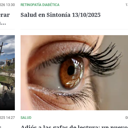
026 13:30
RETINOPATÍA DIABÉTICA
1
erar
Salud en Sintonía 13/10/2025
a
ptico
025 14:27
SALUD
0
s
Adiós a las gafas de lectura: un nuev