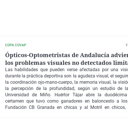
COPA COVAP
1
Ópticos-Optometristas de Andalucía advie
los problemas visuales no detectados limit
rendimiento deportivo infantil
Las habilidades que pueden verse afectadas por una visió
durante la práctica deportiva son la agudeza visual, el segui
la coordinación ojo-mano-cuerpo, la memoria visual, la visión
la percepción de la profundidad, según un estudio de l
Universidad de Miño. Huértor Tájar abre la duodécima
certamen que tuvo como ganadores en baloncesto a los
Fundación CB Granada en chicas y al Motril en chicos,
Arenas de Armilla en fútbol