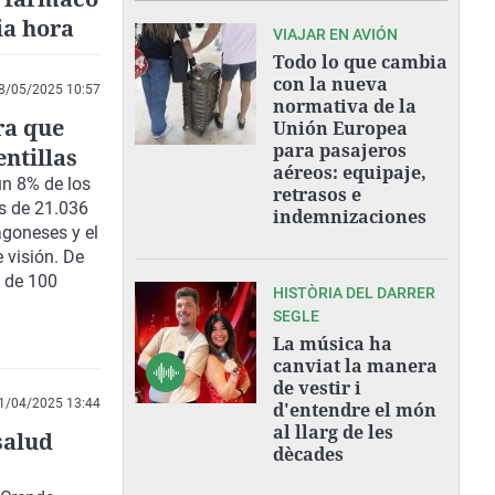
ia hora
VIAJAR EN AVIÓN
Todo lo que cambia
con la nueva
8/05/2025 10:57
normativa de la
ra que
Unión Europea
para pasajeros
ntillas
aéreos: equipaje,
un 8% de los
retrasos e
es de 21.036
indemnizaciones
agoneses y el
 visión. De
o de 100
HISTÒRIA DEL DARRER
SEGLE
La música ha
canviat la manera
de vestir i
1/04/2025 13:44
d'entendre el món
al llarg de les
salud
dècades