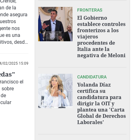
Crende,
an de la
FRONTERAS
rende asegura
El Gobierno
uestros
establece controles
gente nos
fronterizos a los
que es una
viajeros
itivos, desde
procedentes de
Italia ante la
n además con
negativa de Meloni
4/02/2025 15:09
edas"
CANDIDATURA
rancisco el
Yolanda Díaz
 sobre
certifica su
 de
candidatura para
cular
dirigir la OIT y
plantea una 'Carta
Global de Derechos
Laborales'