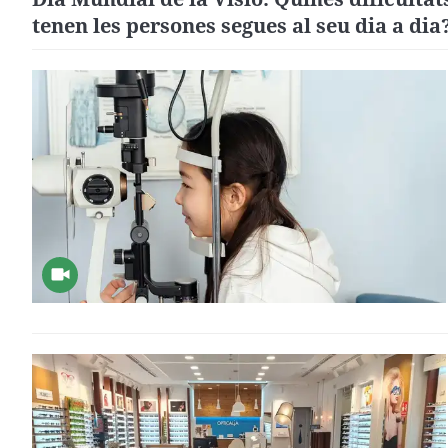
tenen les persones segues al seu dia a dia
Descobrim una de les zones de Barcelona
adaptades per a persones cegues