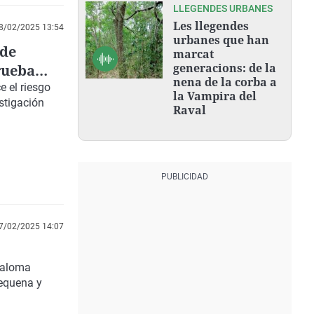
LLEGENDES URBANES
Les llegendes
8/02/2025 13:54
urbanes que han
 de
marcat
generacions: de la
rueba
nena de la corba a
e el riesgo
la Vampira del
stigación
Raval
7/02/2025 14:07
Paloma
Requena y