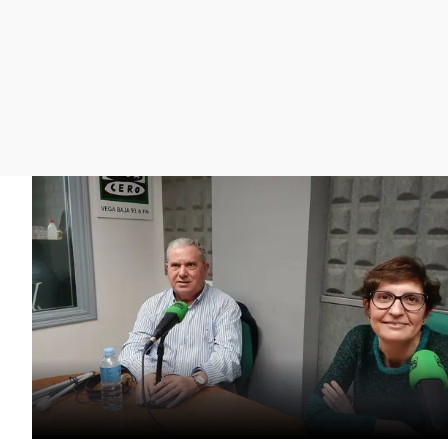
La rosa de los vientos
Caso
Extremadura
Gente viajera
Retornados
Galicia
Como el perro y el
Equipo de investigación
La Rioja
gato
Operación Viuda
Navarra
Negra
País Vasco