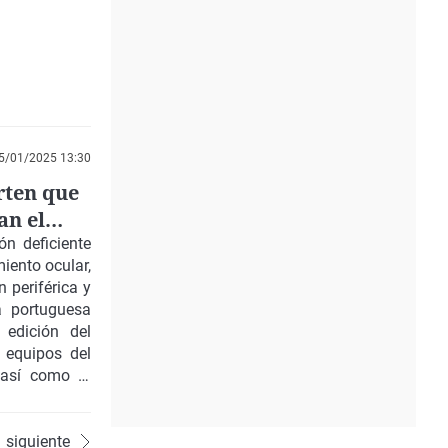
5/01/2025 13:30
rten que
an el
n deficiente
miento ocular,
 periférica y
a portuguesa
 edición del
 equipos del
 así como al
siguiente