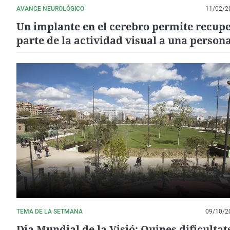
AVANCE NEUROLÓGICO
11/02/2
Un implante en el cerebro permite recup
parte de la actividad visual a una person
ciega a causa de una lesión en el nervio ó
TEMA DE LA SETMANA
09/10/2
Dia Mundial de la Visió: Quines dificultat