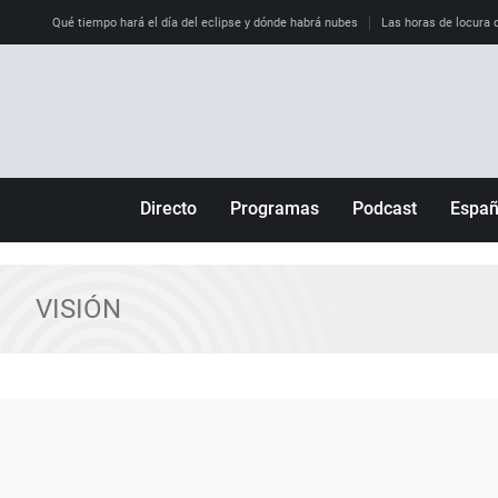
Qué tiempo hará el día del eclipse y dónde habrá nubes
Las horas de locura qu
Directo
Programas
Podcast
Espa
Más de uno
Los Perseguidos
Andalucía
Por fin
Malas decisiones
Aragón
VISIÓN
Julia en la onda
Expedientes del más allá
Baleares
La brújula
El viaje del Guernica
Cantabria
Radioestadio
Invisibles
Cataluña
Radioestadio noche
Prohibido morirse
Comunidad de M
El colegio invisible
Esto no ha pasado
Comunitat Vale