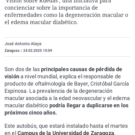
'Visión sobre Ruedas', una iniciativa para
La rosa de los vientos
Caso
Extremadura
Virales
concienciar sobre la importancia de
enfermedades como la degeneración macular o
Gente viajera
Retornados
Galicia
Televisión
el edema macular diabético.
Como el perro y el gat
Equipo de investigaci
La Rioja
Elecciones
Operación Viuda Negr
Navarra
José Antonio Alaya
País Vasco
Zaragoza
|
24.02.2025 15:09
Son dos de las
principales causas de pérdida de
visión
a nivel mundial, explica el responsable de
producto de oftalmología de Bayer, Cristóbal García
Espinosa. La prevalencia de la degeneración
macular asociada a la edad neovascular y el edema
macular diabético
podría llegar a duplicarse en los
próximos cinco años.
Este autobús, que estará instalado hasta el martes
en el
Campus de la Universidad de Zaragoza
,