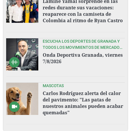
Lamine Yamal sorprende en las
redes durante sus vacaciones:
reaparece con la camiseta de
Colombia al ritmo de Ryan Castro
ESCUCHA LOS DEPORTES DE GRANADA Y
TODOS LOS MOVIMIENTOS DE MERCADO
EN ESTA PRETEMPORADA DEL GRANADA
Onda Deportiva Granada, viernes
CF, CON PEDRO LARA Y TODO SU EQUIPO
7/8/2026
MASCOTAS
Carlos Rodríguez alerta del calor
del pavimento: "Las patas de
nuestros animales pueden acabar
quemadas"