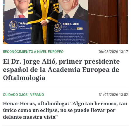
La rosa de los vientos
Caso
Extremadura
Virales
Gente viajera
Retornados
Galicia
Televisión
Como el perro y el gat
Equipo de investigaci
La Rioja
Elecciones
Operación Viuda Negr
Navarra
País Vasco
RECONOCIMIENTO A NIVEL EUROPEO
06/08/2026 13:17
El Dr. Jorge Alió, primer presidente
español de la Academia Europea de
Oftalmología
CUIDADO OJOS | VERANO
31/07/2026 13:52
Henar Heras, oftalmóloga: "Algo tan hermoso, tan
único como un eclipse, no se puede llevar por
delante nuestra vista"