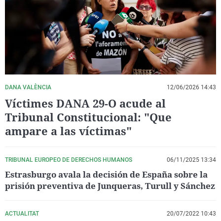
La rosa de los vientos
Caso
Extremadura
Virales
Gente viajera
Retornados
Galicia
Televisión
Como el perro y el gat
Equipo de investigaci
La Rioja
Elecciones
Operación Viuda Negr
Navarra
País Vasco
DANA VALÈNCIA
12/06/2026 14:43
Víctimes DANA 29-O acude al
Tribunal Constitucional: "Que
ampare a las víctimas"
TRIBUNAL EUROPEO DE DERECHOS HUMANOS
06/11/2025 13:34
Estrasburgo avala la decisión de España sobre la
prisión preventiva de Junqueras, Turull y Sánchez
ACTUALITAT
20/07/2022 10:43