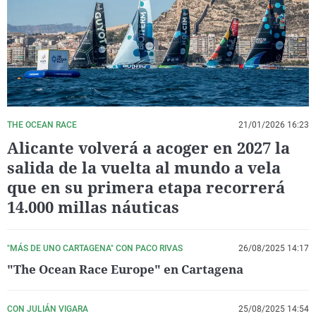
La rosa de los vientos
Caso
Extremadura
Virales
Gente viajera
Retornados
Galicia
Televisión
Como el perro y el gat
Equipo de investigaci
La Rioja
Elecciones
Operación Viuda Negr
Navarra
País Vasco
THE OCEAN RACE
21/01/2026 16:23
Alicante volverá a acoger en 2027 la
salida de la vuelta al mundo a vela
que en su primera etapa recorrerá
14.000 millas náuticas
"MÁS DE UNO CARTAGENA" CON PACO RIVAS
26/08/2025 14:17
"The Ocean Race Europe" en Cartagena
CON JULIÁN VIGARA
25/08/2025 14:54