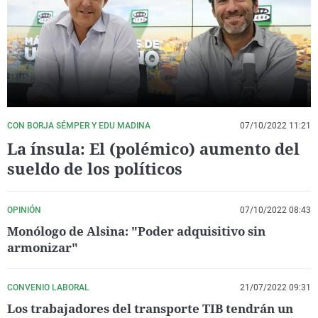
La rosa de los vientos
Caso
Extremadura
Virales
Gente viajera
Retornados
Galicia
Televisión
Como el perro y el gat
Equipo de investigaci
La Rioja
Elecciones
Operación Viuda Negr
Navarra
País Vasco
CON BORJA SÉMPER Y EDU MADINA
07/10/2022 11:21
La ínsula: El (polémico) aumento del
sueldo de los políticos
OPINIÓN
07/10/2022 08:43
Monólogo de Alsina: "Poder adquisitivo sin
armonizar"
CONVENIO LABORAL
21/07/2022 09:31
Los trabajadores del transporte TIB tendrán un