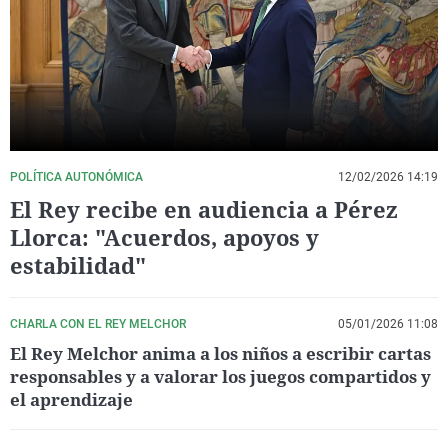
La rosa de los vientos
Caso
Extremadura
Virales
Gente viajera
Retornados
Galicia
Televisión
Como el perro y el gat
Equipo de investigaci
La Rioja
Elecciones
Operación Viuda Negr
Navarra
País Vasco
POLÍTICA AUTONÓMICA
12/02/2026 14:19
El Rey recibe en audiencia a Pérez
Llorca: "Acuerdos, apoyos y
estabilidad"
CHARLA CON EL REY MELCHOR
05/01/2026 11:08
El Rey Melchor anima a los niños a escribir cartas
responsables y a valorar los juegos compartidos y
el aprendizaje