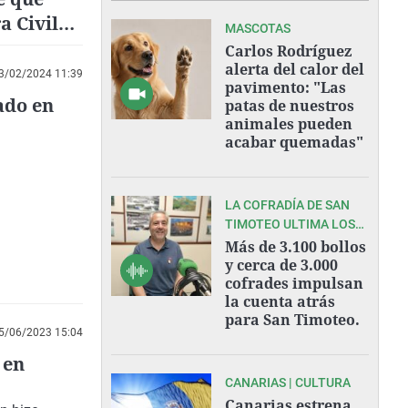
a Civil
MASCOTAS
Carlos Rodríguez
alerta del calor del
3/02/2024 11:39
pavimento: "Las
zado en
patas de nuestros
animales pueden
acabar quemadas"
LA COFRADÍA DE SAN
TIMOTEO ULTIMA LOS
PREPARATIVOS DE UNA
Más de 3.100 bollos
DE LAS GRANDES
y cerca de 3.000
cofrades impulsan
FIESTAS DEL VERANO
la cuenta atrás
ASTURIANO.
para San Timoteo.
5/06/2023 15:04
 en
CANARIAS | CULTURA
Canarias estrena