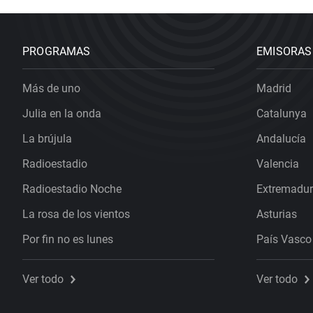
PROGRAMAS
EMISORAS
Más de uno
Madrid
Julia en la onda
Catalunya
La brújula
Andalucía
Radioestadio
Valencia
Radioestadio Noche
Extremadu
La rosa de los vientos
Asturias
Por fin no es lunes
País Vasco
Ver todo
Ver todo