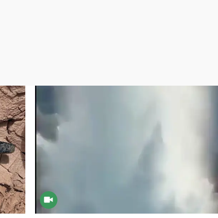
Virales
Televisión
Elecciones