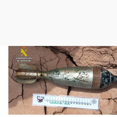
La rosa de los vientos
Caso
Extremadura
Gente viajera
Retornados
Galicia
Como el perro y el
Equipo de investigación
La Rioja
gato
Operación Viuda
Navarra
Negra
País Vasco