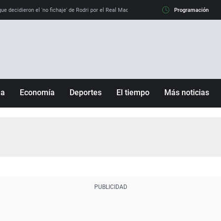
e decidieron el 'no fichaje' de Rodri por el Real Madrid y su 'sí' al Barça
Programación
La llamada de
ña
Economía
Deportes
El tiempo
Más noticias
Fútbol
Sociedad
Baloncesto
Mundo
Tenis
Salud
Motor
Cultura
Ciencia y Tecnología
adrid
Gastronomía
nciana
Medio ambiente