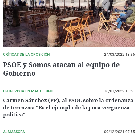
La rosa de los vientos
Caso
Extremadura
Virales
Gente viajera
Retornados
Galicia
Televisión
Como el perro y el gat
Equipo de investigaci
La Rioja
Elecciones
Operación Viuda Negr
Navarra
País Vasco
CRÍTICAS DE LA OPOSICIÓN
24/03/2022 13:36
PSOE y Somos atacan al equipo de
Gobierno
ENTREVISTA EN MÁS DE UNO
18/01/2022 13:51
Carmen Sánchez (PP), al PSOE sobre la ordenanza
de terrazas: "Es el ejemplo de la poca vergüenza
política"
ALMASSORA
09/12/2021 07:55