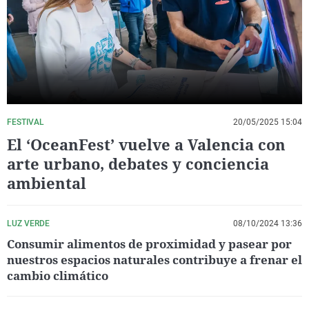
La rosa de los vientos
Caso
Extremadura
Virales
Gente viajera
Retornados
Galicia
Televisión
Como el perro y el gat
Equipo de investigaci
La Rioja
Elecciones
Operación Viuda Negr
Navarra
País Vasco
FESTIVAL
20/05/2025 15:04
El ‘OceanFest’ vuelve a Valencia con
arte urbano, debates y conciencia
ambiental
LUZ VERDE
08/10/2024 13:36
Consumir alimentos de proximidad y pasear por
nuestros espacios naturales contribuye a frenar el
cambio climático