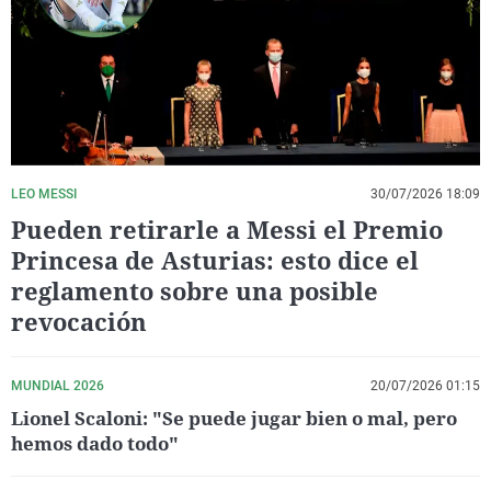
La rosa de los vientos
Caso
Extremadura
Virales
Gente viajera
Retornados
Galicia
Televisión
Como el perro y el gat
Equipo de investigaci
La Rioja
Elecciones
Operación Viuda Negr
Navarra
País Vasco
LEO MESSI
30/07/2026 18:09
Pueden retirarle a Messi el Premio
Princesa de Asturias: esto dice el
reglamento sobre una posible
revocación
MUNDIAL 2026
20/07/2026 01:15
Lionel Scaloni: "Se puede jugar bien o mal, pero
hemos dado todo"