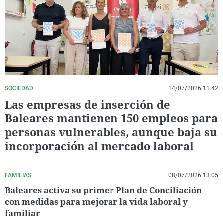
La rosa de los vientos
Caso
Extremadura
Virales
Gente viajera
Retornados
Galicia
Televisión
Como el perro y el gat
Equipo de investigaci
La Rioja
Elecciones
Operación Viuda Negr
Navarra
País Vasco
SOCIEDAD
14/07/2026 11:42
Las empresas de inserción de
Baleares mantienen 150 empleos para
personas vulnerables, aunque baja su
incorporación al mercado laboral
FAMILIAS
08/07/2026 13:05
Baleares activa su primer Plan de Conciliación
con medidas para mejorar la vida laboral y
familiar