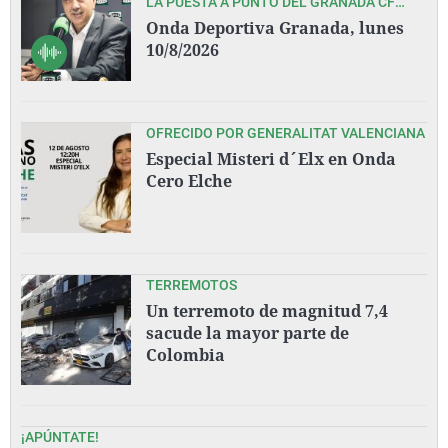
LA PUESTA A PUNTO DEL GRANADA CF
ANTE EL INMEDIATO COMIENZO DE LIGA EN
Onda Deportiva Granada, lunes
OVIEDO, CON PEDRO LARA Y TODO SU
10/8/2026
EQUIPO
OFRECIDO POR GENERALITAT VALENCIANA
Especial Misteri d´Elx en Onda
Cero Elche
TERREMOTOS
Un terremoto de magnitud 7,4
sacude la mayor parte de
Colombia
¡APÚNTATE!