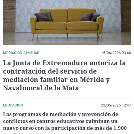
La rosa de los vientos
Caso
Extremadura
Virales
Gente viajera
Retornados
Galicia
Televisión
Como el perro y el gat
Equipo de investigaci
La Rioja
Elecciones
Operación Viuda Negr
Navarra
País Vasco
MEDIACIÓN FAMILIAR
15/06/2026 03:46
La Junta de Extremadura autoriza la
contratación del servicio de
mediación familiar en Mérida y
Navalmoral de la Mata
EDUCACIÓN
29/05/2026 12:47
Los programas de mediación y prevención de
conflictos en centros educativos culminan un
nuevo curso con la participación de más de 1.900