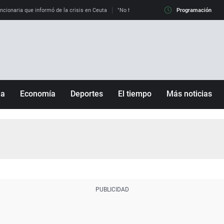
uncionaria que informó de la crisis en Ceuta
"No hay mafias, que no nos engañen": exper
Programación
ña
Economía
Deportes
El tiempo
Más noticias
Fútbol
Sociedad
Baloncesto
Mundo
Tenis
Salud
Motor
Cultura
Ciencia y Tecnología
adrid
Gastronomía
nciana
Medio ambiente