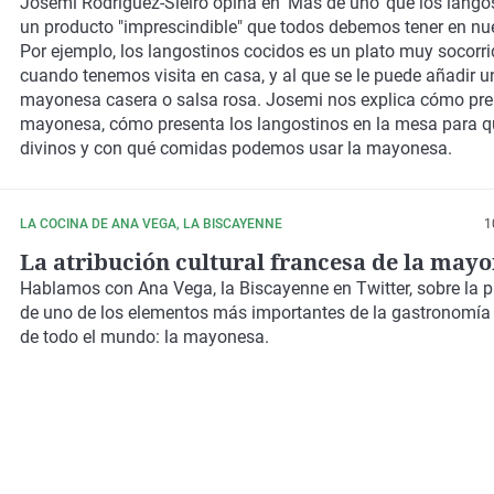
Josemi Rodríguez-Sieiro
opina en 'Más de uno' que los
lango
un
producto "imprescindible"
que todos debemos tener en nue
Por ejemplo, los langostinos cocidos es un plato muy socorr
cuando tenemos visita en casa, y al que se le puede añadir u
mayonesa casera o salsa rosa.
Josemi nos explica cómo prep
mayonesa, cómo presenta los langostinos en la mesa para 
divinos y con qué comidas podemos usar la mayonesa.
LA COCINA DE ANA VEGA, LA BISCAYENNE
1
La atribución cultural francesa de la may
Hablamos con Ana Vega, la Biscayenne en Twitter, sobre la 
de uno de los elementos más importantes de la gastronomía
de todo el mundo: la mayonesa.