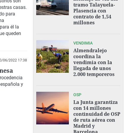
stinos
son
tramo Talayuela-
stras casas.
Plasencia con
ido para
contrato de 1,54
na
millones
ara él la
que queden
VENDIMIA
Almendralejo
coordina la
0/06/2022 17:38
vendimia con la
llegada de unos
onesa
2.000 temporeros
procedencia
 española y
OSP
La Junta garantiza
con 14 millones
continuidad de OSP
de ruta aérea con
Madrid y
Barcelona