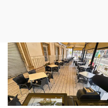
La rosa de los vientos
Caso
Extremadura
Gente viajera
Retornados
Galicia
Como el perro y el
Equipo de investigación
La Rioja
gato
Operación Viuda
Navarra
Negra
País Vasco