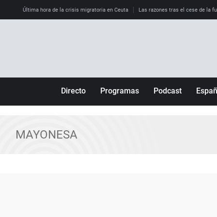
Última hora de la crisis migratoria en Ceuta
Las razones tras el cese de la f
Directo
Programas
Podcast
Espa
Más de uno
Los Perseguidos
Andalucía
Por fin
Malas decisiones
Aragón
MAYONESA
Julia en la onda
Expedientes del más allá
Baleares
La brújula
El viaje del Guernica
Cantabria
Radioestadio
Invisibles
Cataluña
Radioestadio noche
Prohibido morirse
Comunidad de M
El colegio invisible
Esto no ha pasado
Comunitat Vale