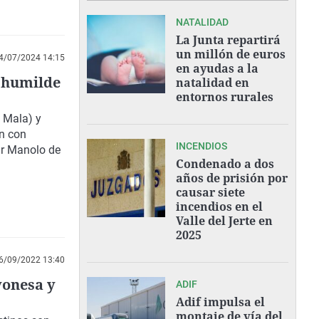
NATALIDAD
La Junta repartirá
un millón de euros
4/07/2024 14:15
en ayudas a la
o humilde
natalidad en
entornos rurales
 Mala) y
an con
INCENDIOS
ar Manolo de
Condenado a dos
años de prisión por
causar siete
incendios en el
Valle del Jerte en
2025
6/09/2022 13:40
yonesa y
ADIF
Adif impulsa el
montaje de vía del