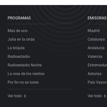
PROGRAMAS
EMISORAS
Más de uno
Madrid
Julia en la onda
Catalunya
La brújula
Andalucía
Radioestadio
Valencia
Radioestadio Noche
Extremadu
La rosa de los vientos
Asturias
Por fin no es lunes
País Vasco
Ver todo
Ver todo