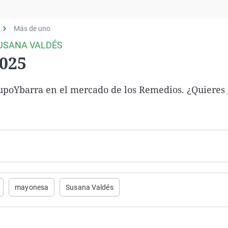
Virales
Televisión
Más de uno
Elecciones
USANA VALDÉS
2025
oYbarra en el mercado de los Remedios. ¿Quieres
mayonesa
Susana Valdés