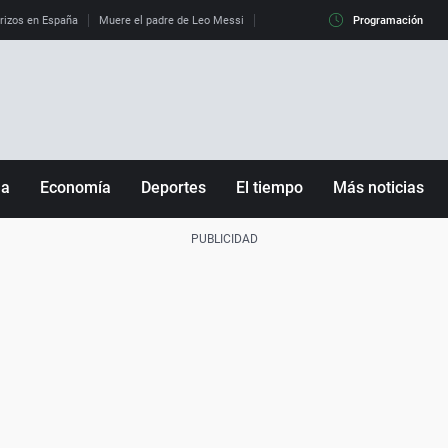
erizos en España
Muere el padre de Leo Messi
La diferencia entre observar el eclip
Programación
ña
Economía
Deportes
El tiempo
Más noticias
Fútbol
Sociedad
Baloncesto
Mundo
Tenis
Salud
Motor
Cultura
Ciencia y Tecnología
adrid
Gastronomía
nciana
Medio ambiente