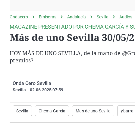
La rosa de los vientos
Caso
Extremadura
Gente viajera
Retornados
Galicia
Ondacero
Emisoras
Andalucía
Sevilla
Audios
Como el perro y el
Equipo de investigación
La Rioja
MAGAZINE PRESENTADO POR CHEMA GARCÍA Y S
gato
Más de uno Sevilla 30/05/
Operación Viuda
Navarra
Negra
País Vasco
HOY MÁS DE UNO SEVILLA, de la mano de @Grup
premios?
Onda Cero Sevilla
Sevilla
|
02.06.2025 07:59
Sevilla
Chema García
Mas de uno Sevilla
ybarra