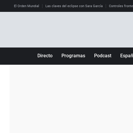
El Orden Mundial
Las claves del eclipse con Sara García
Controles front
Directo
Programas
Podcast
Espa
Más de uno
Los Perseguidos
Andalucía
Por fin
Malas decisiones
Aragón
Julia en la onda
Expedientes del más allá
Baleares
La brújula
El viaje del Guernica
Cantabria
Radioestadio
Invisibles
Cataluña
Radioestadio noche
Prohibido morirse
Comunidad de M
El colegio invisible
Esto no ha pasado
Comunitat Vale