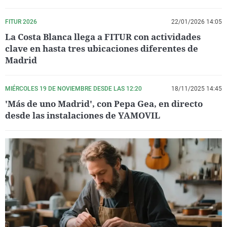
La rosa de los vientos
Caso
Extremadura
Virales
FITUR 2026
22/01/2026 14:05
Gente viajera
Retornados
Galicia
Televisión
La Costa Blanca llega a FITUR con actividades
Como el perro y el gat
Equipo de investigaci
La Rioja
Elecciones
clave en hasta tres ubicaciones diferentes de
Madrid
Operación Viuda Negr
Navarra
País Vasco
MIÉRCOLES 19 DE NOVIEMBRE DESDE LAS 12:20
18/11/2025 14:45
'Más de uno Madrid', con Pepa Gea, en directo
desde las instalaciones de YAMOVIL