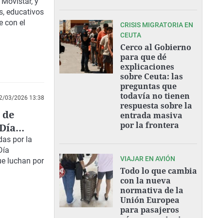
Movistar, y
s, educativos
e con el
CRISIS MIGRATORIA EN
CEUTA
Cerco al Gobierno
para que dé
explicaciones
sobre Ceuta: las
preguntas que
todavía no tienen
2/03/2026 13:38
respuesta sobre la
 de
entrada masiva
por la frontera
Día
as por la
Día
VIAJAR EN AVIÓN
ue luchan por
Todo lo que cambia
con la nueva
normativa de la
Unión Europea
para pasajeros