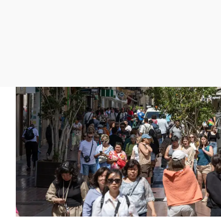
La rosa de los vientos
Caso
Extremadura
Gente viajera
Retornados
Galicia
Como el perro y el
Equipo de investigación
La Rioja
gato
Operación Viuda
Navarra
Negra
País Vasco