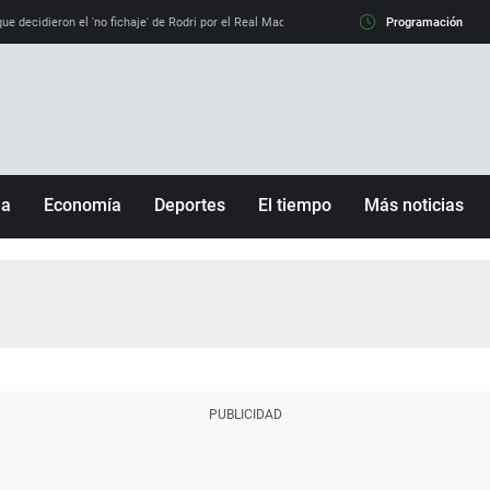
e decidieron el 'no fichaje' de Rodri por el Real Madrid y su 'sí' al Barça
Programación
La llamada de
ña
Economía
Deportes
El tiempo
Más noticias
Fútbol
Sociedad
Baloncesto
Mundo
Tenis
Salud
Motor
Cultura
Ciencia y Tecnología
adrid
Gastronomía
nciana
Medio ambiente