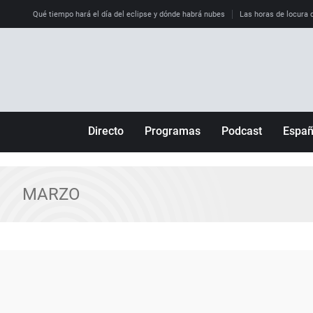
Qué tiempo hará el día del eclipse y dónde habrá nubes
Las horas de locura qu
Directo
Programas
Podcast
Espa
Más de uno
Los Perseguidos
Andalucía
Por fin
Malas decisiones
Aragón
MARZO
Julia en la onda
Expedientes del más allá
Baleares
La brújula
El viaje del Guernica
Cantabria
Radioestadio
Invisibles
Cataluña
Radioestadio noche
Prohibido morirse
Comunidad de M
El colegio invisible
Esto no ha pasado
Comunitat Vale