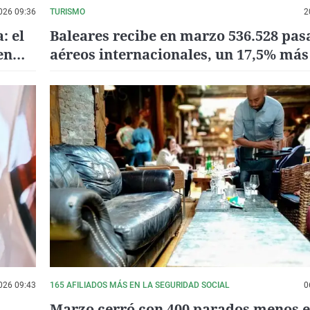
026 09:36
TURISMO
2
: el
Baleares recibe en marzo 536.528 pas
en
aéreos internacionales, un 17,5% más
hace un año
026 09:43
165 AFILIADOS MÁS EN LA SEGURIDAD SOCIAL
0
Marzo cerró con 400 parados menos 