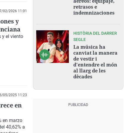
aéreos: equipaje,
retrasos e
7/02/2026 11:01
indemnizaciones
iones y
enciana
HISTÒRIA DEL DARRER
s
y el viento
SEGLE
La música ha
canviat la manera
de vestir i
d'entendre el món
al llarg de les
dècades
6/05/2025 11:23
rece en
% en marzo
del 40,62% a