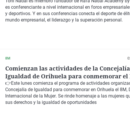
marzo
Toni Nadal es miembro fundador de Rafa Nadal Academy by 
es conferenciante a nivel internacional en foros empresariale
y deportivos. Y en sus conferencias conecta el deporte de élit
mundo empresarial, el liderazgo y la superación personal.
8M
0
Comienzan las actividades de la Concejalía
Igualdad de Orihuela para conmemorar el 
Internacional de la Mujer
👉
Este lunes
comienza el programa de actividades organizad
Concejalía de Igualdad
para conmemorar en
Orihuela
el 8M,
Internacional de la Mujer
. Se rinde homenaje a las mujeres q
sus derechos y la igualdad de oportunidades