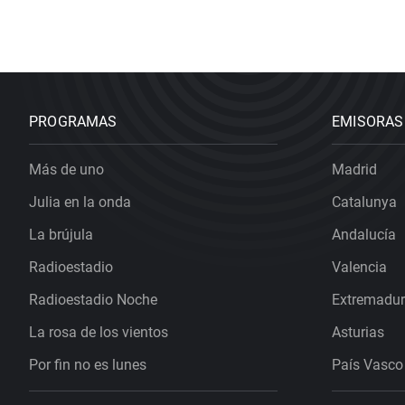
PROGRAMAS
EMISORAS
Más de uno
Madrid
Julia en la onda
Catalunya
La brújula
Andalucía
Radioestadio
Valencia
Radioestadio Noche
Extremadu
La rosa de los vientos
Asturias
Por fin no es lunes
País Vasco