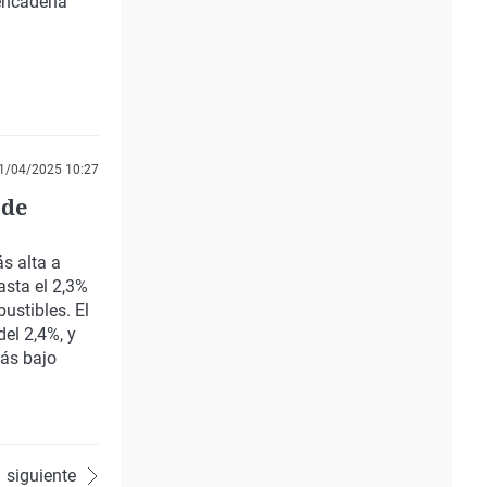
 encadena
1/04/2025 10:27
 de
s alta a
asta el 2,3%
bustibles. El
el 2,4%, y
más bajo
siguiente