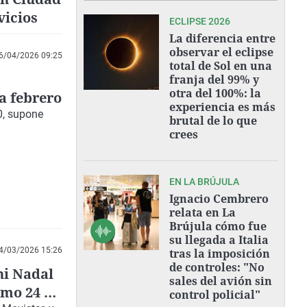
vicios
ECLIPSE 2026
La diferencia entre
observar el eclipse
6/04/2026 09:25
total de Sol en una
franja del 99% y
otra del 100%: la
a febrero
experiencia es más
0, supone
brutal de lo que
crees
EN LA BRÚJULA
Ignacio Cembrero
relata en La
Brújula cómo fue
su llegada a Italia
4/03/2026 15:26
tras la imposición
de controles: "No
ni Nadal
sales del avión sin
imo 24 de
control policial"