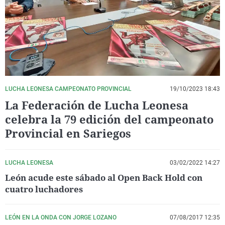
La rosa de los vientos
Caso
Extremadura
Virales
Gente viajera
Retornados
Galicia
Televisión
Como el perro y el gat
Equipo de investigaci
La Rioja
Elecciones
Operación Viuda Negr
Navarra
País Vasco
LUCHA LEONESA CAMPEONATO PROVINCIAL
19/10/2023 18:43
La Federación de Lucha Leonesa
celebra la 79 edición del campeonato
Provincial en Sariegos
LUCHA LEONESA
03/02/2022 14:27
León acude este sábado al Open Back Hold con
cuatro luchadores
LEÓN EN LA ONDA CON JORGE LOZANO
07/08/2017 12:35