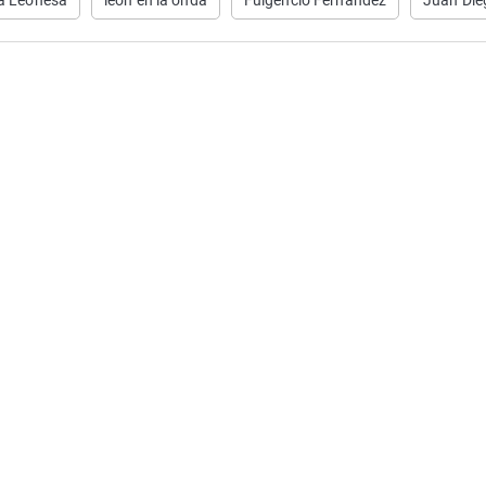
a Leonesa
leon en la onda
Fulgencio Fernández
Juan Dié