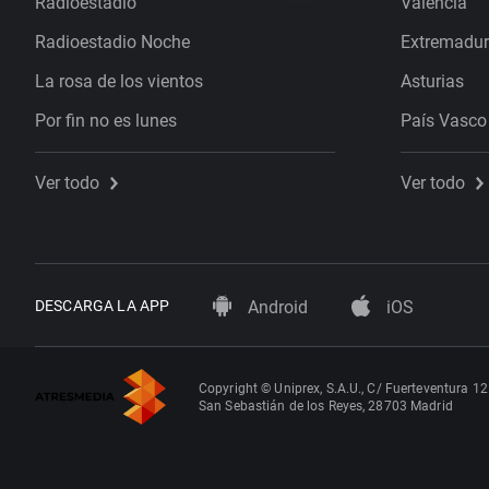
Radioestadio
Valencia
Radioestadio Noche
Extremadu
La rosa de los vientos
Asturias
Por fin no es lunes
País Vasco
Ver todo
Ver todo
DESCARGA LA APP
Android
iOS
Copyright © Uniprex, S.A.U., C/ Fuerteventura 12
San Sebastián de los Reyes, 28703 Madrid