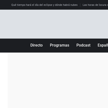
Qué tiempo hará el día del eclipse y dónde habrá nubes
Las horas de locura qu
Directo
Programas
Podcast
Espa
Más de uno
Los Perseguidos
Andalucía
Por fin
Malas decisiones
Aragón
Julia en la onda
Expedientes del más allá
Baleares
La brújula
El viaje del Guernica
Cantabria
Radioestadio
Invisibles
Cataluña
Radioestadio noche
Prohibido morirse
Comunidad de M
El colegio invisible
Esto no ha pasado
Comunitat Vale