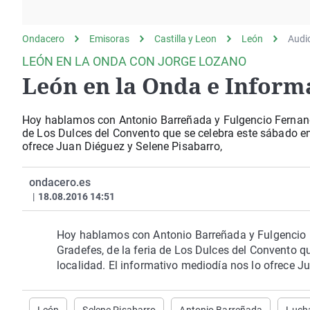
La rosa de los vientos
Caso
Extremadura
Gente viajera
Retornados
Galicia
Ondacero
Emisoras
Castilla y Leon
León
Audi
Como el perro y el
Equipo de investigación
La Rioja
LEÓN EN LA ONDA CON JORGE LOZANO
gato
León en la Onda e Inform
Operación Viuda
Navarra
Negra
País Vasco
Hoy hablamos con Antonio Barreñada y Fulgencio Fernandez
de Los Dulces del Convento que se celebra este sábado en 
ofrece Juan Diéguez y Selene Pisabarro,
ondacero.es
|
18.08.2016 14:51
Hoy hablamos con Antonio Barreñada y Fulgencio F
Gradefes, de la feria de Los Dulces del Convento q
localidad. El informativo mediodía nos lo ofrece J