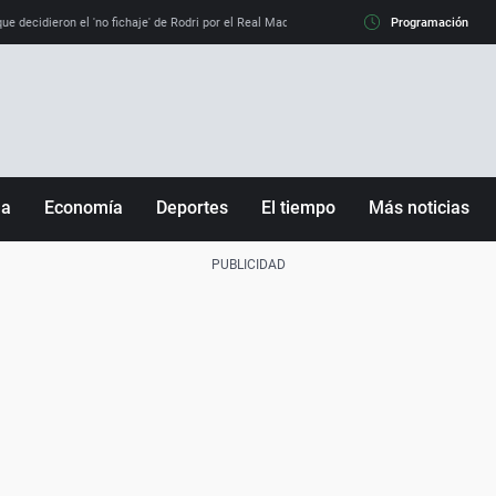
e decidieron el 'no fichaje' de Rodri por el Real Madrid y su 'sí' al Barça
Programación
La llamada de
ña
Economía
Deportes
El tiempo
Más noticias
Fútbol
Sociedad
Baloncesto
Mundo
Tenis
Salud
Motor
Cultura
Ciencia y Tecnología
adrid
Gastronomía
nciana
Medio ambiente