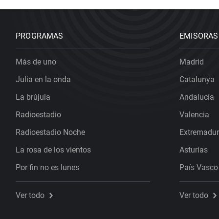
PROGRAMAS
EMISORAS
Más de uno
Madrid
Julia en la onda
Catalunya
La brújula
Andalucía
Radioestadio
Valencia
Radioestadio Noche
Extremadu
La rosa de los vientos
Asturias
Por fin no es lunes
País Vasco
Ver todo
Ver todo