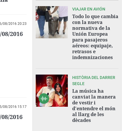
VIAJAR EN AVIÓN
Todo lo que cambia
con la nueva
6/08/2016 20:23
normativa de la
/08/2016
Unión Europea
para pasajeros
aéreos: equipaje,
retrasos e
indemnizaciones
HISTÒRIA DEL DARRER
SEGLE
La música ha
canviat la manera
de vestir i
5/08/2016 15:17
d'entendre el món
al llarg de les
/08/2016
dècades