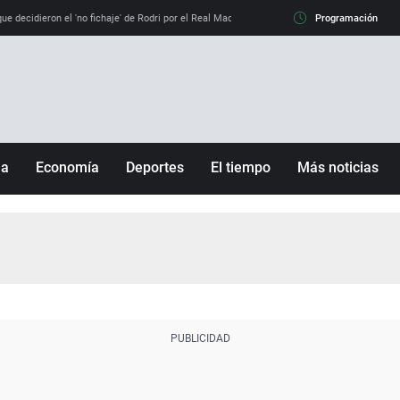
e decidieron el 'no fichaje' de Rodri por el Real Madrid y su 'sí' al Barça
Programación
La llamada de
ña
Economía
Deportes
El tiempo
Más noticias
Fútbol
Sociedad
Baloncesto
Mundo
Tenis
Salud
Motor
Cultura
Ciencia y Tecnología
adrid
Gastronomía
nciana
Medio ambiente