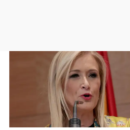
La rosa de los vientos
Caso
Extremadura
Gente viajera
Retornados
Galicia
Como el perro y el
Equipo de investigación
La Rioja
gato
Operación Viuda
Navarra
Negra
País Vasco