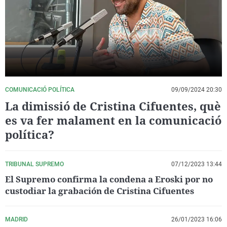
La rosa de los vientos
Caso
Extremadura
Virales
Gente viajera
Retornados
Galicia
Televisión
Como el perro y el gat
Equipo de investigaci
La Rioja
Elecciones
Operación Viuda Negr
Navarra
País Vasco
COMUNICACIÓ POLÍTICA
09/09/2024 20:30
La dimissió de Cristina Cifuentes, què
es va fer malament en la comunicació
política?
TRIBUNAL SUPREMO
07/12/2023 13:44
El Supremo confirma la condena a Eroski por no
custodiar la grabación de Cristina Cifuentes
MADRID
26/01/2023 16:06