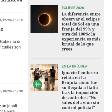
ECLIPSE 2026
La diferencia entre
observar el eclipse
1/12/2022 17:19
total de Sol en una
de
franja del 99% y
otra del 100%: la
experiencia es más
 Gobierno de
brutal de lo que
' cuáles son
crees
EN LA BRÚJULA
Ignacio Cembrero
relata en La
Brújula cómo fue
su llegada a Italia
0/10/2022 17:38
tras la imposición
de controles: "No
sales del avión sin
 un jabalí
control policial"
anca para