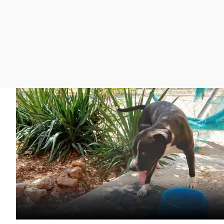
La rosa de los vientos
Caso
Extremadura
Gente viajera
Retornados
Galicia
Como el perro y el
Equipo de investigación
La Rioja
gato
Operación Viuda
Navarra
Negra
País Vasco