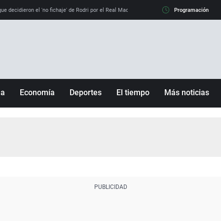
e decidieron el 'no fichaje' de Rodri por el Real Madrid y su 'sí' al Barça
Programación
La llamada de
ña
Economía
Deportes
El tiempo
Más noticias
Fútbol
Sociedad
Baloncesto
Mundo
Tenis
Salud
Motor
Cultura
Ciencia y Tecnología
adrid
Gastronomía
nciana
Medio ambiente