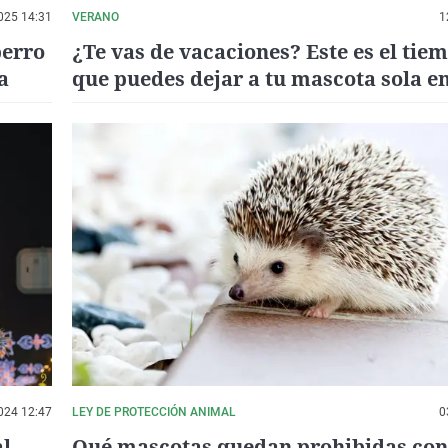
025 14:31
VERANO
1
perro
¿Te vas de vacaciones? Este es el tie
a
que puedes dejar a tu mascota sola e
024 12:47
LEY DE PROTECCIÓN ANIMAL
0
al
Qué mascotas quedan prohibidas con