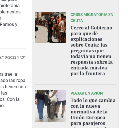
mioterapia
mplementos
CRISIS MIGRATORIA EN
s
CEUTA
z Ramos y
Cerco al Gobierno
para que dé
explicaciones
sobre Ceuta: las
preguntas que
todavía no tienen
9/10/2022 17:31
respuesta sobre la
entrada masiva
por la frontera
s trae la
sado las ropa
os tienen una
 las
VIAJAR EN AVIÓN
os. Con la
Todo lo que cambia
no.
con la nueva
normativa de la
Unión Europea
para pasajeros