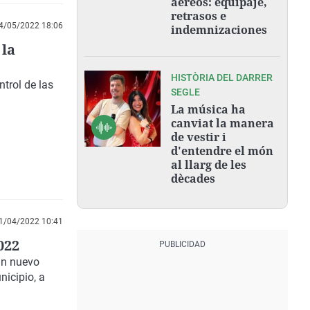
aéreos: equipaje,
retrasos e
4/05/2022 18:06
indemnizaciones
 la
HISTÒRIA DEL DARRER
trol de las
SEGLE
La música ha
canviat la manera
de vestir i
d'entendre el món
al llarg de les
dècades
1/04/2022 10:41
022
un nuevo
nicipio, a