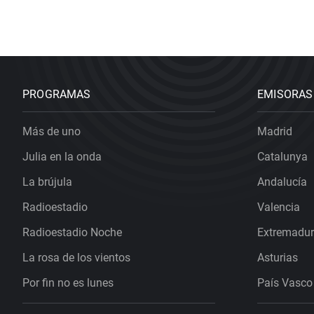
PROGRAMAS
EMISORAS
Más de uno
Madrid
Julia en la onda
Catalunya
La brújula
Andalucía
Radioestadio
Valencia
Radioestadio Noche
Extremadu
La rosa de los vientos
Asturias
Por fin no es lunes
País Vasco